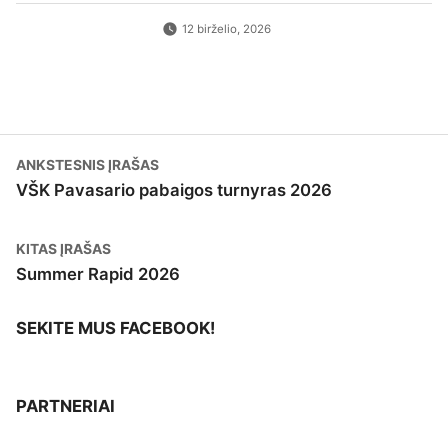
Vilniaus finalas
: 9 ratas
12-20
10:00
12 birželio, 2026
Šventinis Bullet turnyras (VŠK nariams +
12-27
17:00
komandų atstovams)
Navigacija
Previous
ANKSTESNIS ĮRAŠAS
post:
VŠK Pavasario pabaigos turnyras 2026
tarp
įrašų
Next
KITAS ĮRAŠAS
post:
Summer Rapid 2026
SEKITE MUS FACEBOOK!
PARTNERIAI