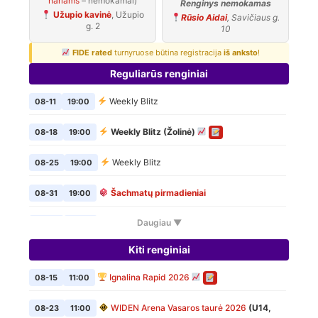
nariams
– nemokamai)
Renginys nemokamas
Užupio kavinė
, Užupio
Rūsio Aidai
, Savičiaus g.
g. 2
10
FIDE rated
turnyruose būtina registracija
iš anksto
!
Reguliarūs renginiai
Weekly Blitz
08-11
19:00
Weekly Blitz (Žolinė)
08-18
19:00
Weekly Blitz
08-25
19:00
Šachmatų pirmadieniai
08-31
19:00
Daugiau ▼
Weekly Blitz
09-01
19:00
Kiti renginiai
Šachmatų pirmadieniai
09-07
19:00
Ignalina Rapid 2026
08-15
11:00
Weekly Blitz
09-08
19:00
WIDEN Arena Vasaros taurė 2026
(U14,
08-23
11:00
Šachmatų pirmadieniai
09-14
19:00