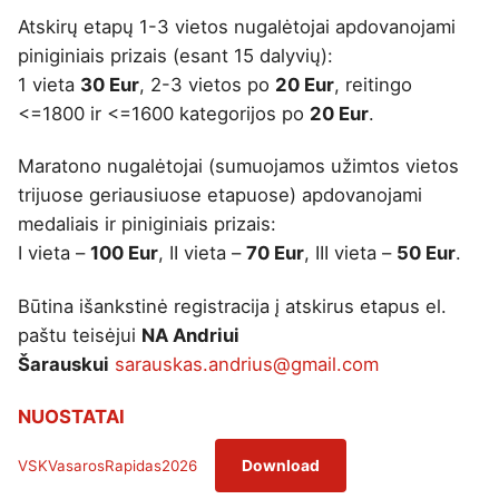
Vilniaus šeimų čempionatas 2026
11-14
11:00
Atskirų etapų 1-3 vietos nugalėtojai apdovanojami
Weekly Blitz
(LR Kariuomenės diena)
11-24
19:00
Vilniaus finalas
: 6 ratas
11-15
10:00
piniginiais prizais (esant 15 dalyvių):
1 vieta
30 Eur
, 2-3 vietos po
20 Eur
, reitingo
Šachmatų pirmadieniai
11-30
19:00
Variantas penktadieniui: Fišerio šachmatai
11-20
19:00
<=1800 ir <=1600 kategorijos po
20 Eur
.
Weekly Blitz
12-01
19:00
Maratono nugalėtojai (sumuojamos užimtos vietos
Vilniaus finalas
: 7 ratas
11-22
10:00
Šachmatų pirmadieniai
12-07
19:00
trijuose geriausiuose etapuose) apdovanojami
VŠK Rudens Rapid maratonas: 4 etapas
11-26
19:00
medaliais ir piniginiais prizais:
Weekly Blitz
12-08
19:00
I vieta –
100 Eur
, II vieta –
70 Eur
, III vieta –
50 Eur
.
VILNIUS RAPID (1-5 ratai)
12-05
11:00
Šachmatų pirmadieniai
12-14
19:00
Būtina išankstinė registracija į atskirus etapus el.
VILNIUS BLITZ
paštu teisėjui
NA Andriui
12-05
17:15
Weekly Blitz
12-15
19:00
Šarauskui
sarauskas.andrius@gmail.com
VILNIUS RAPID (6-11 ratai)
12-06
10:00
Šachmatų pirmadieniai
12-21
19:00
NUOSTATAI
Seniūnijų lyga
: 4 etapas
12-10
19:00
Weekly Blitz
(Kalėdinis)
12-22
19:00
VSKVasarosRapidas2026
Download
Vilniaus finalas
: 8 ratas
12-13
10:00
Weekly Blitz
12-28
19:00