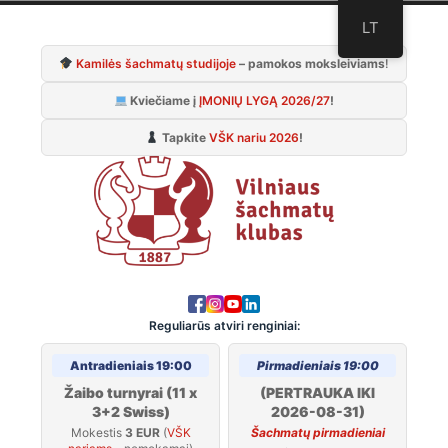
Skip
LT
to
Kamilės šachmatų studijoje
– pamokos moksleiviams
!
content
Kviečiame į
ĮMONIŲ LYGĄ 2026/27
!
Tapkite
VŠK nariu 2026
!
Reguliarūs atviri renginiai:
Antradieniais 19:00
Pirmadieniais 19:00
Žaibo turnyrai (11 x
(PERTRAUKA IKI
3+2 Swiss)
2026-08-31)
Mokestis
3 EUR
(
VŠK
Šachmatų pirmadieniai