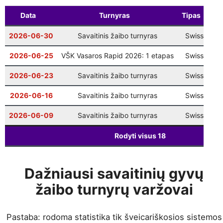
Šventinis Bullet turnyras (VŠK nariams +
12-27
17:00
komandų atstovams)
Data
Turnyras
Tipas
Ta
2026-06-30
Savaitinis žaibo turnyras
Swiss
3
2026-06-25
VŠK Vasaros Rapid 2026: 1 etapas
Swiss
2026-06-23
Savaitinis žaibo turnyras
Swiss
6
2026-06-16
Savaitinis žaibo turnyras
Swiss
6
2026-06-09
Savaitinis žaibo turnyras
Swiss
6
Rodyti visus
18
Dažniausi savaitinių gyvų
žaibo turnyrų varžovai
Pastaba: rodoma statistika tik šveicariškosios sistemos