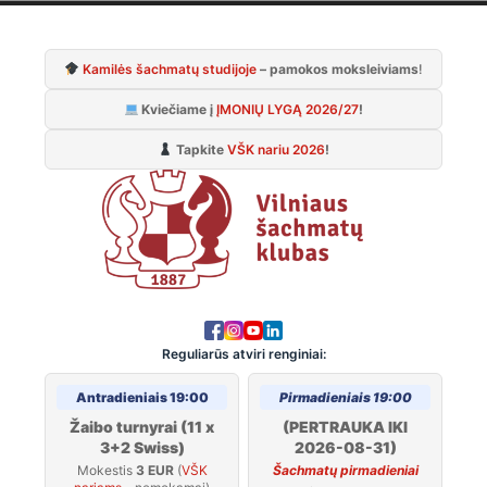
Skip
to
Kamilės šachmatų studijoje
– pamokos moksleiviams
!
content
Kviečiame į
ĮMONIŲ LYGĄ 2026/27
!
Tapkite
VŠK nariu 2026
!
Reguliarūs atviri renginiai:
Antradieniais 19:00
Pirmadieniais 19:00
Žaibo turnyrai (11 x
(PERTRAUKA IKI
3+2 Swiss)
2026-08-31)
Mokestis
3 EUR
(
VŠK
Šachmatų pirmadieniai