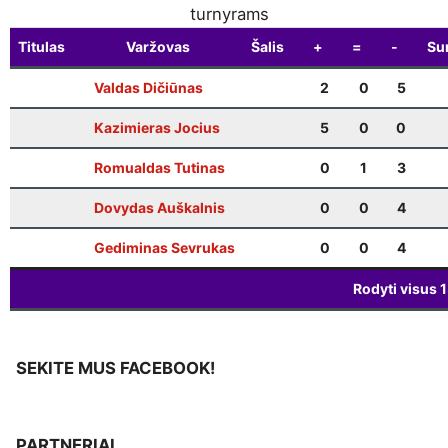
turnyrams
Titulas
Varžovas
Šalis
+
=
-
Sur
Valdas Dičiūnas
2
0
5
Kazimieras Jocius
5
0
0
Romualdas Tutinas
0
1
3
Dovydas Auškalnis
0
0
4
Gediminas Sevrukas
0
0
4
Rodyti visus
1
SEKITE MUS FACEBOOK!
PARTNERIAI