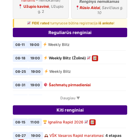
nariams
– nemokamai)
Renginys nemokamas
Užupio kavinė
, Užupio
Rūsio Aidai
, Savičiaus g.
g. 2
10
FIDE rated
turnyruose būtina registracija
iš anksto
!
Reguliarūs renginiai
Weekly Blitz
08-11
19:00
Weekly Blitz (Žolinė)
08-18
19:00
Weekly Blitz
08-25
19:00
Šachmatų pirmadieniai
08-31
19:00
Daugiau ▼
Weekly Blitz
09-01
19:00
Kiti renginiai
Šachmatų pirmadieniai
09-07
19:00
Ignalina Rapid 2026
08-15
11:00
Weekly Blitz
09-08
19:00
VŠK Vasaros Rapid maratonas
: 4 etapas
08-27
19:00
Šachmatų pirmadieniai
09-14
19:00