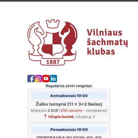
Skip
to
Viln
content
Reguliarūs atviri renginiai:
Antradieniais 19:00
Žaibo turnyrai (11 x 3+2 Swiss)
Mokestis
3 EUR
(
VŠK nariams
– nemokamai)
Užupio kavinė
, Užupio g. 2
Pirmadieniais 19:00
(PERTRAUKA IKI 2026-08-31)