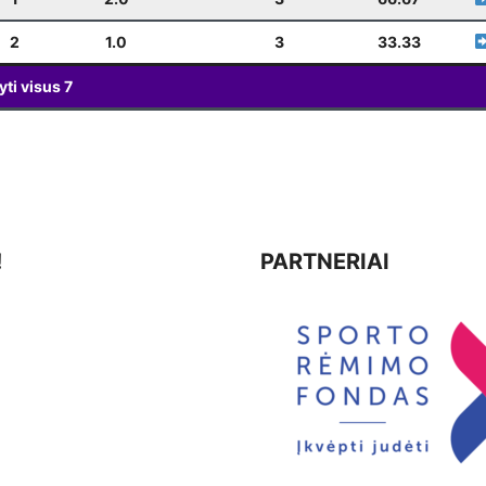
2
1.0
3
33.33
yti visus
7
!
PARTNERIAI