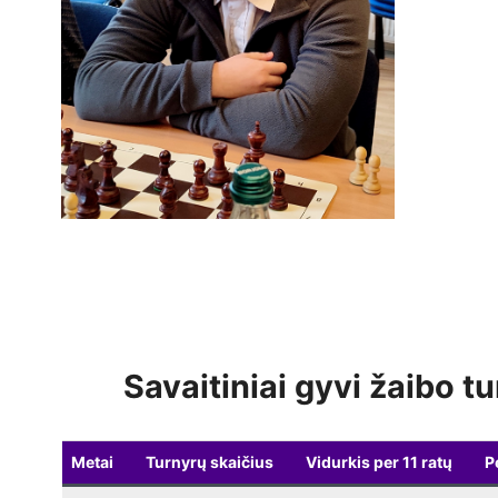
Savaitiniai gyvi žaibo tu
Metai
Turnyrų skaičius
Vidurkis per 11 ratų
P