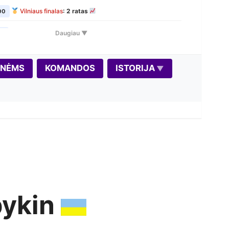
Vilniaus finalas
: 2 ratas
00
VŠK Rudens Rapid maratonas: 1 etapas
Daugiau ▼
00
Variantas penktadieniui: Dice Chess
00
ONĖMS
KOMANDOS
ISTORIJA
Vilniaus finalas
: 3 ratas
00
Seniūnijų lyga
: 2 etapas
00
Vilniaus finalas
: 4 ratas
0
Autumn Rapid 2026
0
Vilniaus finalas
: 5 ratas
0
VŠK Rudens Rapid maratonas: 2 etapas
00
pykin
Šiurpnakčio šachmatai 2026
00