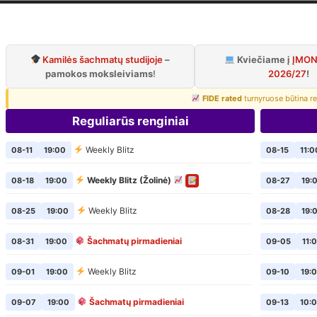
iaus šachmatų k
Oficialus VŠK puslapis
Kamilės šachmatų studijoje
–
Kviečiame į
ĮMON
pamokos moksleiviams
!
2026/27
!
FIDE rated
turnyruose būtina re
Reguliarūs renginiai
Weekly Blitz
08-11
19:00
08-15
11:0
Weekly Blitz (Žolinė)
08-18
19:00
08-27
19:
Weekly Blitz
08-25
19:00
08-28
19:
Šachmatų pirmadieniai
08-31
19:00
09-05
11:
Weekly Blitz
09-01
19:00
09-10
19:
Šachmatų pirmadieniai
09-07
19:00
09-13
10: