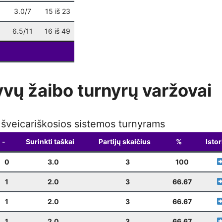
Weekly Blitz
(Kalėdinis)
12-22
19:00
3.0/7
15 iš 23
Weekly Blitz
12-28
19:00
6.5/11
16 iš 49
yvų žaibo turnyrų varžovai
k šveicariškosios sistemos turnyrams
-
Surinkti taškai
Partijų skaičius
%
Istor
0
3.0
3
100
1
2.0
3
66.67
1
2.0
3
66.67
1
2.0
3
66.67