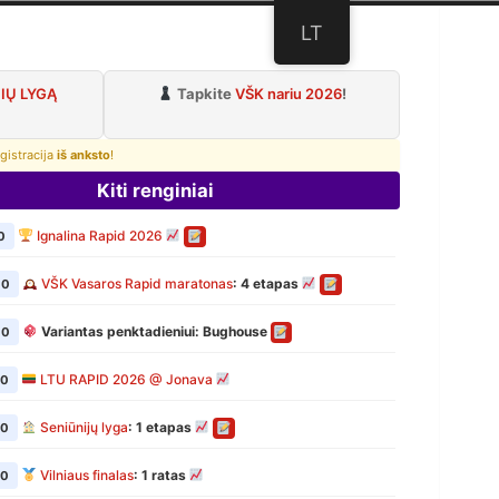
LT
lubas
IŲ LYGĄ
Tapkite
VŠK nariu 2026
!
gistracija
iš anksto
!
Kiti renginiai
Ignalina Rapid 2026
0
VŠK Vasaros Rapid maratonas
: 4 etapas
00
Variantas penktadieniui: Bughouse
00
LTU RAPID 2026 @ Jonava
00
Seniūnijų lyga
: 1 etapas
00
Vilniaus finalas
: 1 ratas
00