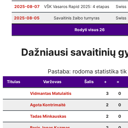
2025-08-07
VŠK Vasaros Rapid 2025: 4 etapas
Swiss
2025-08-05
Savaitinis žaibo turnyras
Swiss
Rodyti visus
26
Dažniausi savaitinių g
Pastaba: rodoma statistika ti
Titulas
Varžovas
Šalis
+
=
Vidmantas Matulaitis
3
0
Agota Kontrimaitė
2
0
Tadas Minkauskas
2
0
Boris Jonas Kuzmas
2
0