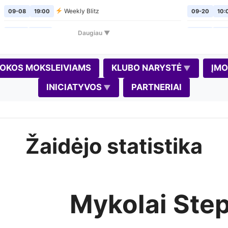
Weekly Blitz
09-08
19:00
09-20
10:
Šachmatų pirmadieniai
Daugiau ▼
09-14
19:00
09-24
19:
Weekly Blitz
09-15
19:00
10-02
19:
OKOS MOKSLEIVIAMS
KLUBO NARYSTĖ
ĮM
Šachmatų pirmadieniai
09-21
19:00
10-04
10:
INICIATYVOS
PARTNERIAI
Weekly Blitz
09-22
19:00
10-08
19:
Šachmatų pirmadieniai
09-28
19:00
10-11
10:0
Žaidėjo statistika
Weekly Blitz
(Gedimino diena)
09-29
19:00
10-17
11:0
Šachmatų pirmadieniai
10-05
19:00
10-18
10:0
Weekly Blitz
10-06
19:00
10-22
19:
Mykolai Ste
Šachmatų pirmadieniai
10-12
19:00
10-30
19: