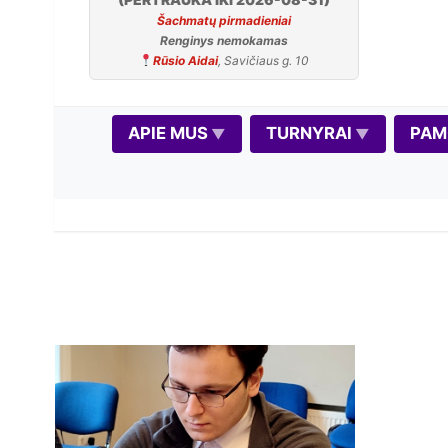
Šachmatų pirmadieniai
Renginys nemokamas
Rūsio Aidai
, Savičiaus g. 10
APIE MUS
TURNYRAI
PAM