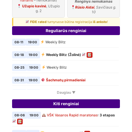
nariams
– nemokamai)
Renginys nemokamas
Užupio kavinė
, Užupio
Rūsio Aidai
, Savičiaus g.
g. 2
10
FIDE rated
turnyruose būtina registracija
iš anksto
!
Reguliarūs renginiai
Weekly Blitz
08-11
19:00
Weekly Blitz (Žolinė)
08-18
19:00
Weekly Blitz
08-25
19:00
Šachmatų pirmadieniai
08-31
19:00
Daugiau ▼
Weekly Blitz
09-01
19:00
Kiti renginiai
Šachmatų pirmadieniai
09-07
19:00
VŠK Vasaros Rapid maratonas
: 3 etapas
08-06
19:00
Weekly Blitz
09-08
19:00
Šachmatų pirmadieniai
09-14
19:00