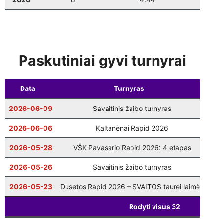
Vilniaus finalas
: 9 ratas
12-20
10:00
Šventinis Bullet turnyras (VŠK nariams +
12-27
17:00
komandų atstovams)
Paskutiniai gyvi turnyrai
Data
Turnyras
T
2026-06-09
Savaitinis žaibo turnyras
S
2026-06-06
Kaltanėnai Rapid 2026
S
2026-05-28
VŠK Pavasario Rapid 2026: 4 etapas
S
2026-05-26
Savaitinis žaibo turnyras
S
2026-05-23
Dusetos Rapid 2026 – SVAITOS taurei laimėti
S
Rodyti visus
32