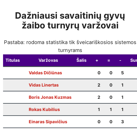
Dažniausi savaitinių gyvų
žaibo turnyrų varžovai
Pastaba: rodoma statistika tik šveicariškosios sistemos
turnyrams
Titulas
Varžovas
Šalis
+
=
-
Sur
Valdas Dičiūnas
0
0
5
Vidas Linertas
2
0
1
Boris Jonas Kuzmas
2
0
1
Rokas Kubilius
1
1
1
Einaras Sipavičius
0
0
3