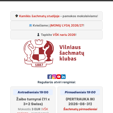
Skip
to
Kamilės šachmatų studijoje
– pamokos moksleiviams
!
content
Kviečiame į
ĮMONIŲ LYGĄ 2026/27
!
Tapkite
VŠK nariu 2026
!
Reguliarūs atviri renginiai:
Antradieniais 19:00
Pirmadieniais 19:00
Žaibo turnyrai (11 x
(PERTRAUKA IKI
3+2 Swiss)
2026-08-31)
Mokestis
3 EUR
(
VŠK
Šachmatų pirmadieniai