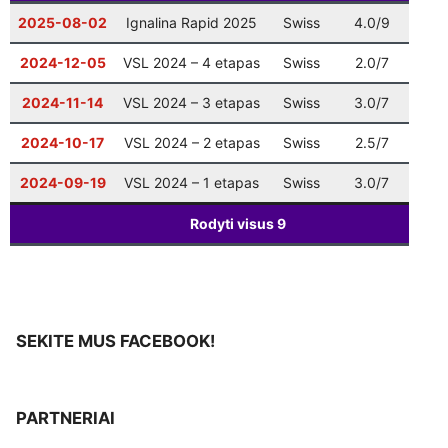
Šventinis Bullet turnyras (VŠK nariams +
12-27
17:00
2025-08-02
Ignalina Rapid 2025
Swiss
4.0/9
43 i
komandų atstovams)
2024-12-05
VSL 2024 – 4 etapas
Swiss
2.0/7
20 i
2024-11-14
VSL 2024 – 3 etapas
Swiss
3.0/7
12 i
2024-10-17
VSL 2024 – 2 etapas
Swiss
2.5/7
25 i
2024-09-19
VSL 2024 – 1 etapas
Swiss
3.0/7
29 i
Rodyti visus
9
SEKITE MUS FACEBOOK!
PARTNERIAI