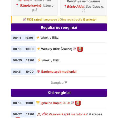
nariams
– nemokamai)
Renginys nemokamas
Užupio kavinė
, Užupio
Rūsio Aidai
, Savičiaus g.
g. 2
10
FIDE rated
turnyruose būtina registracija
iš anksto
!
Reguliarūs renginiai
Weekly Blitz
08-11
19:00
Weekly Blitz (Žolinė)
08-18
19:00
Weekly Blitz
08-25
19:00
Šachmatų pirmadieniai
08-31
19:00
Daugiau ▼
Weekly Blitz
09-01
19:00
Kiti renginiai
Šachmatų pirmadieniai
09-07
19:00
Ignalina Rapid 2026
08-15
11:00
Weekly Blitz
09-08
19:00
VŠK Vasaros Rapid maratonas
: 4 etapas
08-27
19:00
Šachmatų pirmadieniai
09-14
19:00