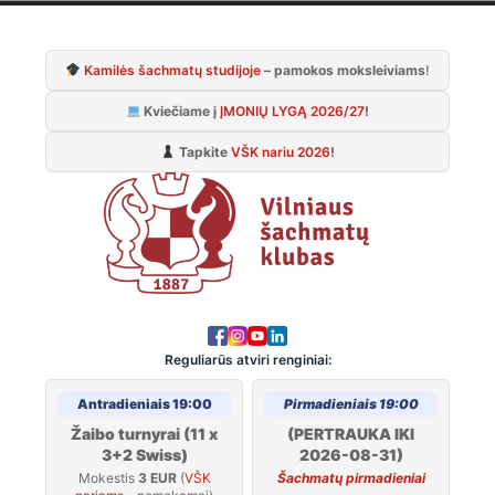
Skip
to
Kamilės šachmatų studijoje
– pamokos moksleiviams
!
content
Kviečiame į
ĮMONIŲ LYGĄ 2026/27
!
Tapkite
VŠK nariu 2026
!
Reguliarūs atviri renginiai:
Antradieniais 19:00
Pirmadieniais 19:00
Žaibo turnyrai (11 x
(PERTRAUKA IKI
3+2 Swiss)
2026-08-31)
Mokestis
3 EUR
(
VŠK
Šachmatų pirmadieniai