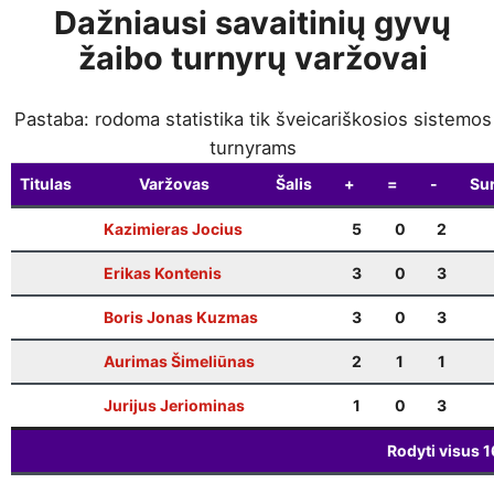
Dažniausi savaitinių gyvų
žaibo turnyrų varžovai
Pastaba: rodoma statistika tik šveicariškosios sistemos
turnyrams
Titulas
Varžovas
Šalis
+
=
-
Sur
Kazimieras Jocius
5
0
2
Erikas Kontenis
3
0
3
Boris Jonas Kuzmas
3
0
3
Aurimas Šimeliūnas
2
1
1
Jurijus Jeriominas
1
0
3
Rodyti visus
1