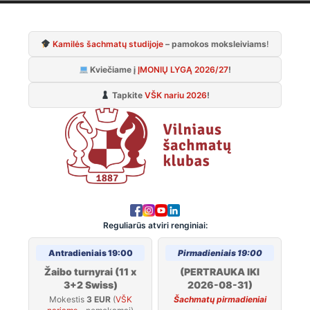
Skip
to
Kamilės šachmatų studijoje
– pamokos moksleiviams
!
content
Kviečiame į
ĮMONIŲ LYGĄ 2026/27
!
Tapkite
VŠK nariu 2026
!
Reguliarūs atviri renginiai:
Antradieniais 19:00
Pirmadieniais 19:00
Žaibo turnyrai (11 x
(PERTRAUKA IKI
3+2 Swiss)
2026-08-31)
Mokestis
3 EUR
(
VŠK
Šachmatų pirmadieniai