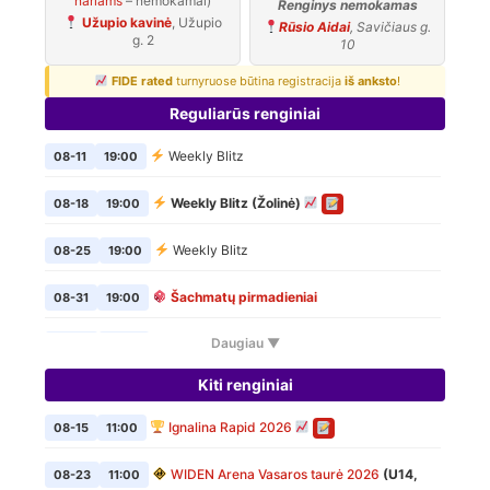
nariams
– nemokamai)
Renginys nemokamas
Užupio kavinė
, Užupio
Rūsio Aidai
, Savičiaus g.
g. 2
10
FIDE rated
turnyruose būtina registracija
iš anksto
!
Reguliarūs renginiai
Weekly Blitz
08-11
19:00
Weekly Blitz (Žolinė)
08-18
19:00
Weekly Blitz
08-25
19:00
Šachmatų pirmadieniai
08-31
19:00
Daugiau ▼
Weekly Blitz
09-01
19:00
Kiti renginiai
Šachmatų pirmadieniai
09-07
19:00
Ignalina Rapid 2026
08-15
11:00
Weekly Blitz
09-08
19:00
WIDEN Arena Vasaros taurė 2026
(U14,
08-23
11:00
Šachmatų pirmadieniai
09-14
19:00