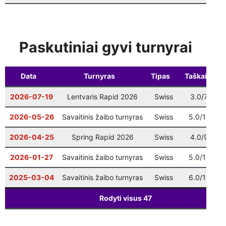
Vilniaus finalas
: 9 ratas
12-20
10:00
Šventinis Bullet turnyras (VŠK nariams +
12-27
17:00
Paskutiniai gyvi turnyrai
komandų atstovams)
Data
Turnyras
Tipas
Taškai
2026-07-19
Lentvaris Rapid 2026
Swiss
3.0/7
3
2026-05-26
Savaitinis žaibo turnyras
Swiss
5.0/11
3
2026-04-25
Spring Rapid 2026
Swiss
4.0/9
5
2026-01-27
Savaitinis žaibo turnyras
Swiss
5.0/11
2
2025-03-04
Savaitinis žaibo turnyras
Swiss
6.0/11
1
Rodyti visus
47