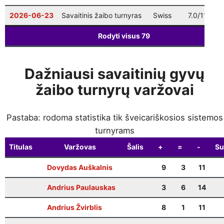
2026-06-23
Savaitinis žaibo turnyras
Swiss
7.0/11
Rodyti visus
79
Dažniausi savaitinių gyvų
žaibo turnyrų varžovai
Pastaba: rodoma statistika tik šveicariškosios sistemos
turnyrams
Titulas
Varžovas
Šalis
+
=
-
Su
Dovydas Auškalnis
9
3
11
Andrius Paulauskas
3
6
14
Andrius Žvirblis
8
1
11