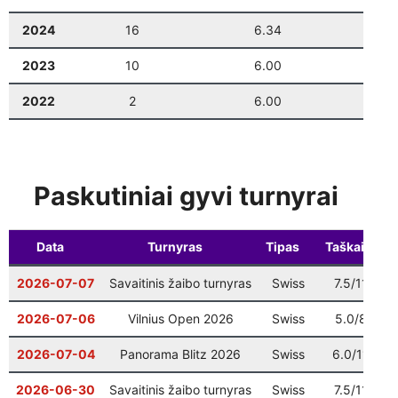
Vilniaus finalas
: 9 ratas
12-20
10:00
2024
16
6.34
0
Šventinis Bullet turnyras (VŠK nariams +
12-27
17:00
2023
10
6.00
0
komandų atstovams)
2022
2
6.00
0
Paskutiniai gyvi turnyrai
Data
Turnyras
Tipas
Taškai
V
2026-07-07
Savaitinis žaibo turnyras
Swiss
7.5/11
2026-07-06
Vilnius Open 2026
Swiss
5.0/8
2
2026-07-04
Panorama Blitz 2026
Swiss
6.0/11
2
2026-06-30
Savaitinis žaibo turnyras
Swiss
7.5/11