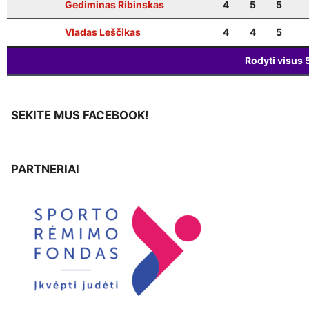
Gediminas Ribinskas
4
5
5
Vladas Leščikas
4
4
5
Rodyti visus
SEKITE MUS FACEBOOK!
PARTNERIAI