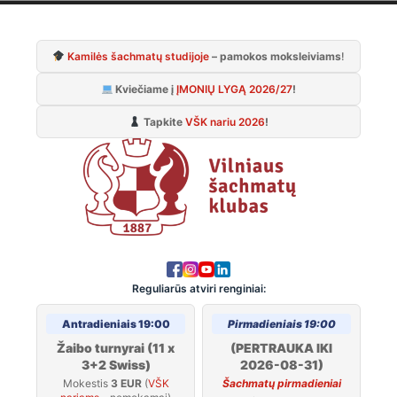
Skip
to
Kamilės šachmatų studijoje
– pamokos moksleiviams
!
content
Kviečiame į
ĮMONIŲ LYGĄ 2026/27
!
Tapkite
VŠK nariu 2026
!
Reguliarūs atviri renginiai:
Antradieniais 19:00
Pirmadieniais 19:00
Žaibo turnyrai (11 x
(PERTRAUKA IKI
3+2 Swiss)
2026-08-31)
Mokestis
3 EUR
(
VŠK
Šachmatų pirmadieniai