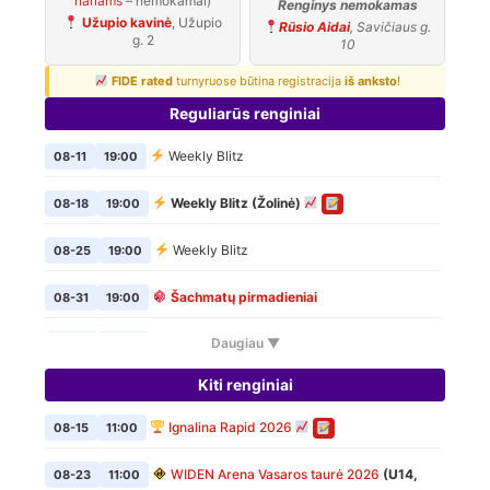
nariams
– nemokamai)
Renginys nemokamas
Užupio kavinė
, Užupio
Rūsio Aidai
, Savičiaus g.
g. 2
10
FIDE rated
turnyruose būtina registracija
iš anksto
!
Reguliarūs renginiai
Weekly Blitz
08-11
19:00
Weekly Blitz (Žolinė)
08-18
19:00
Weekly Blitz
08-25
19:00
Šachmatų pirmadieniai
08-31
19:00
Daugiau ▼
Weekly Blitz
09-01
19:00
Kiti renginiai
Šachmatų pirmadieniai
09-07
19:00
Ignalina Rapid 2026
08-15
11:00
Weekly Blitz
09-08
19:00
WIDEN Arena Vasaros taurė 2026
(U14,
08-23
11:00
Šachmatų pirmadieniai
09-14
19:00