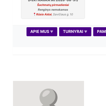
Šachmatų pirmadieniai
Renginys nemokamas
Rūsio Aidai
, Savičiaus g. 10
APIE MUS
TURNYRAI
PAM