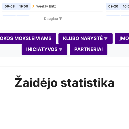
Weekly Blitz
09-08
19:00
09-20
10:
Šachmatų pirmadieniai
Daugiau ▼
09-14
19:00
09-24
19:
Weekly Blitz
09-15
19:00
10-02
19:
OKOS MOKSLEIVIAMS
KLUBO NARYSTĖ
ĮM
Šachmatų pirmadieniai
09-21
19:00
10-04
10:
INICIATYVOS
PARTNERIAI
Weekly Blitz
09-22
19:00
10-08
19:
Šachmatų pirmadieniai
09-28
19:00
10-11
10:0
Žaidėjo statistika
Weekly Blitz
(Gedimino diena)
09-29
19:00
10-17
11:0
Šachmatų pirmadieniai
10-05
19:00
10-18
10:0
Weekly Blitz
10-06
19:00
10-22
19:
Šachmatų pirmadieniai
10-12
19:00
10-30
19: