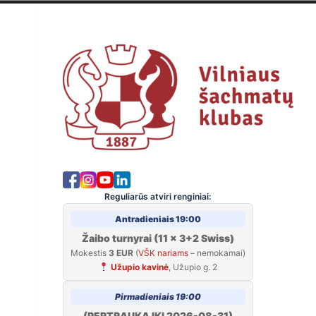
Skip
to
Viln
content
Reguliarūs atviri renginiai:
Antradieniais 19:00
Žaibo turnyrai (11 x 3+2 Swiss)
Mokestis
3 EUR
(
VŠK nariams
– nemokamai)
Užupio kavinė
, Užupio g. 2
Pirmadieniais 19:00
(PERTRAUKA IKI 2026-08-31)