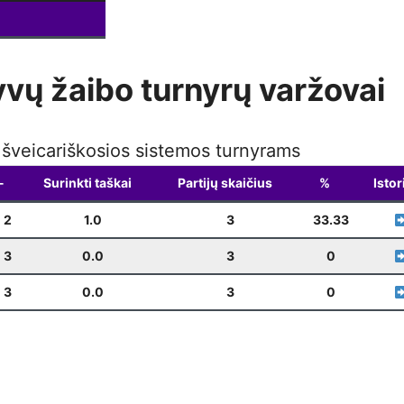
Weekly Blitz
(Kalėdinis)
12-22
19:00
Weekly Blitz
12-28
19:00
yvų žaibo turnyrų varžovai
k šveicariškosios sistemos turnyrams
-
Surinkti taškai
Partijų skaičius
%
Istor
2
1.0
3
33.33
3
0.0
3
0
3
0.0
3
0