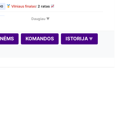
Vilniaus finalas
: 2 ratas
00
VŠK Rudens Rapid maratonas: 1 etapas
Daugiau ▼
00
Variantas penktadieniui: Dice Chess
00
ONĖMS
KOMANDOS
ISTORIJA
Vilniaus finalas
: 3 ratas
00
Seniūnijų lyga
: 2 etapas
00
Vilniaus finalas
: 4 ratas
0
Autumn Rapid 2026
0
Vilniaus finalas
: 5 ratas
0
VŠK Rudens Rapid maratonas: 2 etapas
00
Šiurpnakčio šachmatai 2026
00