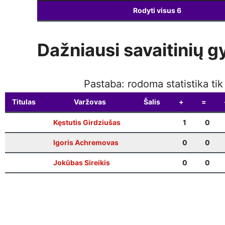
Rodyti visus
6
Dažniausi savaitinių g
Pastaba: rodoma statistika ti
Titulas
Varžovas
Šalis
+
=
Kęstutis Girdziušas
1
0
Igoris Achremovas
0
0
Jokūbas Sireikis
0
0