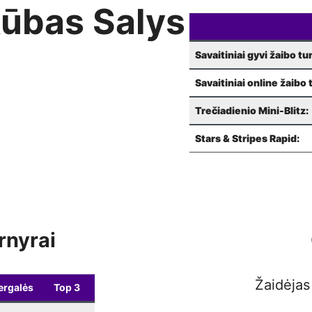
Weekly Blitz
10-13
19:00
11-05
19:0
ūbas Salys
Šachmatų pirmadieniai
10-19
19:00
11-07
11:0
Savaitiniai gyvi žaibo tu
Weekly Blitz
10-20
19:00
11-12
19:0
Savaitiniai online žaibo 
Šachmatų pirmadieniai
10-26
19:00
11-14
11:00
Trečiadienio Mini-Blitz:
Weekly Blitz
(LR Konstitucijos diena)
10-27
19:00
11-15
10:0
Stars & Stripes Rapid:
11-20
19:0
Šachmatų pirmadieniai
11-02
19:00
11-22
10:0
Weekly Blitz
11-03
19:00
11-26
19:0
Šachmatų pirmadieniai
11-09
19:00
rnyrai
12-05
11:0
Weekly Blitz
11-10
19:00
12-05
17:1
Žaidėjas
Šachmatų pirmadieniai
11-16
19:00
ergalės
Top 3
12-06
10: