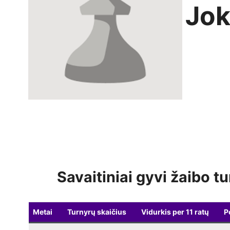
Jok
Savaitiniai gyvi žaibo tu
Metai
Turnyrų skaičius
Vidurkis per 11 ratų
P