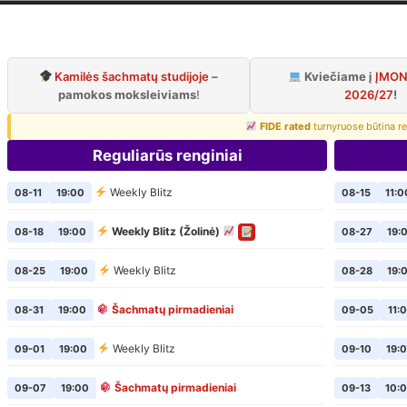
iaus šachmatų k
Oficialus VŠK puslapis
Kamilės šachmatų studijoje
–
Kviečiame į
ĮMON
pamokos moksleiviams
!
2026/27
!
FIDE rated
turnyruose būtina re
Reguliarūs renginiai
Weekly Blitz
08-11
19:00
08-15
11:0
Weekly Blitz (Žolinė)
08-18
19:00
08-27
19:
Weekly Blitz
08-25
19:00
08-28
19:
Šachmatų pirmadieniai
08-31
19:00
09-05
11:
Weekly Blitz
09-01
19:00
09-10
19:
Šachmatų pirmadieniai
09-07
19:00
09-13
10: