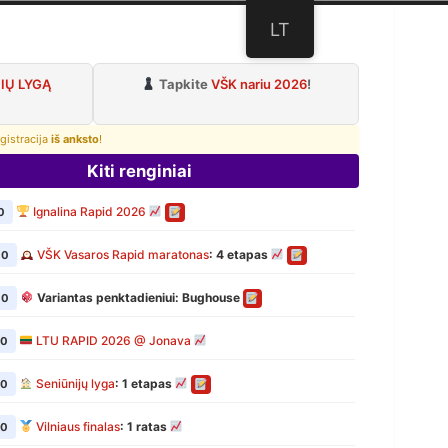
LT
lubas
IŲ LYGĄ
Tapkite
VŠK nariu 2026
!
gistracija
iš anksto
!
Kiti renginiai
Ignalina Rapid 2026
0
VŠK Vasaros Rapid maratonas
: 4 etapas
00
Variantas penktadieniui: Bughouse
00
LTU RAPID 2026 @ Jonava
00
Seniūnijų lyga
: 1 etapas
00
Vilniaus finalas
: 1 ratas
00