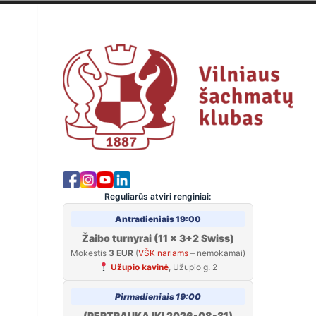
Skip
to
Viln
content
Reguliarūs atviri renginiai:
Antradieniais 19:00
Žaibo turnyrai (11 x 3+2 Swiss)
Mokestis
3 EUR
(
VŠK nariams
– nemokamai)
Užupio kavinė
, Užupio g. 2
Pirmadieniais 19:00
(PERTRAUKA IKI 2026-08-31)