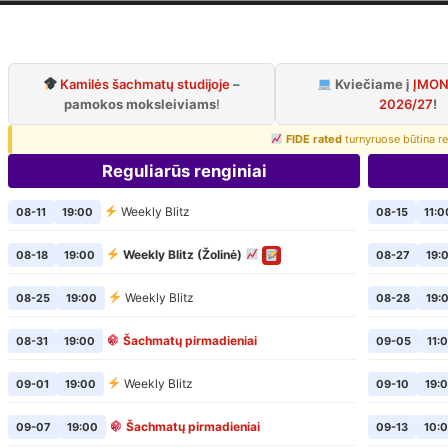
iaus šachmatų k
Oficialus VŠK puslapis
Kamilės šachmatų studijoje
–
Kviečiame į
ĮMON
pamokos moksleiviams
!
2026/27
!
FIDE rated
turnyruose būtina re
Reguliarūs renginiai
Weekly Blitz
08-11
19:00
08-15
11:0
Weekly Blitz (Žolinė)
08-18
19:00
08-27
19:
Weekly Blitz
08-25
19:00
08-28
19:
Šachmatų pirmadieniai
08-31
19:00
09-05
11:
Weekly Blitz
09-01
19:00
09-10
19:
Šachmatų pirmadieniai
09-07
19:00
09-13
10: