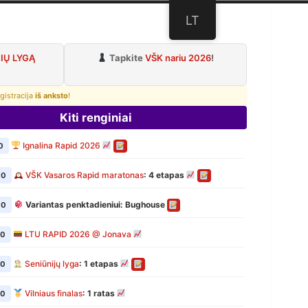
LT
lubas
IŲ LYGĄ
Tapkite
VŠK nariu 2026
!
gistracija
iš anksto
!
Kiti renginiai
Ignalina Rapid 2026
0
VŠK Vasaros Rapid maratonas
: 4 etapas
00
Variantas penktadieniui: Bughouse
00
LTU RAPID 2026 @ Jonava
00
Seniūnijų lyga
: 1 etapas
00
Vilniaus finalas
: 1 ratas
00