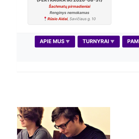
Šachmatų pirmadieniai
Renginys nemokamas
Rūsio Aidai
, Savičiaus g. 10
APIE MUS
TURNYRAI
PAM