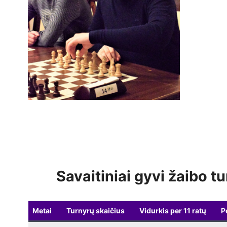
Savaitiniai gyvi žaibo tu
Metai
Turnyrų skaičius
Vidurkis per 11 ratų
P