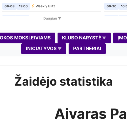
Weekly Blitz
09-08
19:00
09-20
10:
Šachmatų pirmadieniai
Daugiau ▼
09-14
19:00
09-24
19:
Weekly Blitz
09-15
19:00
10-02
19:
OKOS MOKSLEIVIAMS
KLUBO NARYSTĖ
ĮM
Šachmatų pirmadieniai
09-21
19:00
10-04
10:
INICIATYVOS
PARTNERIAI
Weekly Blitz
09-22
19:00
10-08
19:
Šachmatų pirmadieniai
09-28
19:00
10-11
10:0
Žaidėjo statistika
Weekly Blitz
(Gedimino diena)
09-29
19:00
10-17
11:0
Šachmatų pirmadieniai
10-05
19:00
10-18
10:0
Weekly Blitz
10-06
19:00
10-22
19:
Aivaras Pal
Šachmatų pirmadieniai
10-12
19:00
10-30
19: