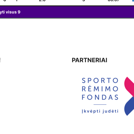
yti visus
9
!
PARTNERIAI