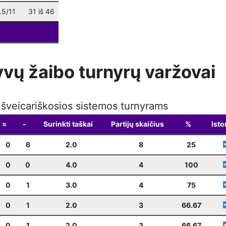
Weekly Blitz
(Kalėdinis)
12-22
19:00
.5/11
31 iš 46
Weekly Blitz
12-28
19:00
yvų žaibo turnyrų varžovai
k šveicariškosios sistemos turnyrams
=
-
Surinkti taškai
Partijų skaičius
%
Isto
0
6
2.0
8
25
0
0
4.0
4
100
0
1
3.0
4
75
0
1
2.0
3
66.67
0
1
2.0
3
66.67