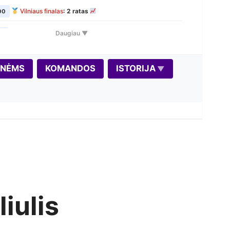
Vilniaus finalas
: 2 ratas
00
VŠK Rudens Rapid maratonas: 1 etapas
Daugiau ▼
00
Variantas penktadieniui: Dice Chess
00
ONĖMS
KOMANDOS
ISTORIJA
Vilniaus finalas
: 3 ratas
00
Seniūnijų lyga
: 2 etapas
00
Vilniaus finalas
: 4 ratas
0
Autumn Rapid 2026
0
Vilniaus finalas
: 5 ratas
0
VŠK Rudens Rapid maratonas: 2 etapas
00
iulis
Šiurpnakčio šachmatai 2026
00