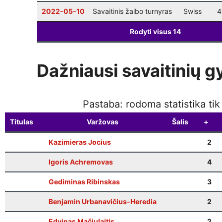
2022-05-10
Savaitinis žaibo turnyras
Swiss
4
Rodyti visus
14
Dažniausi savaitinių g
Pastaba: rodoma statistika ti
Titulas
Varžovas
Šalis
+
Kazimieras Jocius
2
Igoris Achremovas
4
Gediminas Ribinskas
3
Benjamin Urbanavičius-Heredia
2
Edvinas Mačiulaitis
2