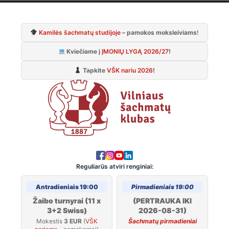
Skip
to
Kamilės šachmatų studijoje
– pamokos moksleiviams
!
content
Kviečiame į
ĮMONIŲ LYGĄ 2026/27
!
Tapkite
VŠK nariu 2026
!
Reguliarūs atviri renginiai:
Antradieniais 19:00
Pirmadieniais 19:00
Žaibo turnyrai (11 x
(PERTRAUKA IKI
3+2 Swiss)
2026-08-31)
Mokestis
3 EUR
(
VŠK
Šachmatų pirmadieniai