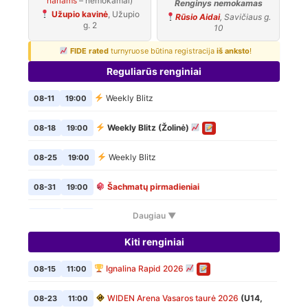
nariams
– nemokamai)
Renginys nemokamas
Užupio kavinė
, Užupio
Rūsio Aidai
, Savičiaus g.
g. 2
10
FIDE rated
turnyruose būtina registracija
iš anksto
!
Reguliarūs renginiai
Weekly Blitz
08-11
19:00
Weekly Blitz (Žolinė)
08-18
19:00
Weekly Blitz
08-25
19:00
Šachmatų pirmadieniai
08-31
19:00
Daugiau ▼
Weekly Blitz
09-01
19:00
Kiti renginiai
Šachmatų pirmadieniai
09-07
19:00
Ignalina Rapid 2026
08-15
11:00
Weekly Blitz
09-08
19:00
WIDEN Arena Vasaros taurė 2026
(U14,
08-23
11:00
Šachmatų pirmadieniai
09-14
19:00