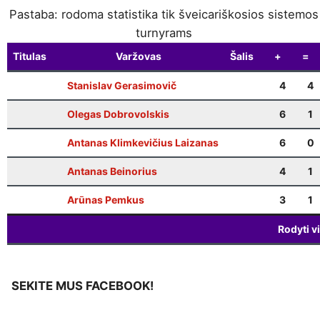
Pastaba: rodoma statistika tik šveicariškosios sistemos
turnyrams
Titulas
Varžovas
Šalis
+
=
Stanislav Gerasimovič
4
4
Olegas Dobrovolskis
6
1
Antanas Klimkevičius Laizanas
6
0
Antanas Beinorius
4
1
Arūnas Pemkus
3
1
Rodyti v
SEKITE MUS FACEBOOK!