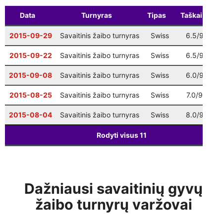
Vilniaus finalas
: 9 ratas
12-20
10:00
Data
Turnyras
Tipas
Taškai
V
Šventinis Bullet turnyras (VŠK nariams +
12-27
17:00
2015-09-29
Savaitinis žaibo turnyras
Swiss
6.5/9
3
komandų atstovams)
2015-09-22
Savaitinis žaibo turnyras
Swiss
6.5/9
1
2015-09-08
Savaitinis žaibo turnyras
Swiss
6.0/9
4
2015-08-25
Savaitinis žaibo turnyras
Swiss
7.0/9
2
2015-08-04
Savaitinis žaibo turnyras
Swiss
8.0/9
1
Rodyti visus
11
Dažniausi savaitinių gyvų
žaibo turnyrų varžovai