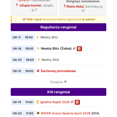
nariams
– nemokamai)
Renginys nemokamas
Užupio kavinė
, Užupio
Rūsio Aidai
, Savičiaus g.
g. 2
10
FIDE rated
turnyruose būtina registracija
iš anksto
!
Reguliarūs renginiai
Weekly Blitz
08-11
19:00
Weekly Blitz (Žolinė)
08-18
19:00
Weekly Blitz
08-25
19:00
Šachmatų pirmadieniai
08-31
19:00
Daugiau ▼
Weekly Blitz
09-01
19:00
Kiti renginiai
Šachmatų pirmadieniai
09-07
19:00
Ignalina Rapid 2026
08-15
11:00
Weekly Blitz
09-08
19:00
WIDEN Arena Vasaros taurė 2026
(U14,
08-23
11:00
Šachmatų pirmadieniai
09-14
19:00