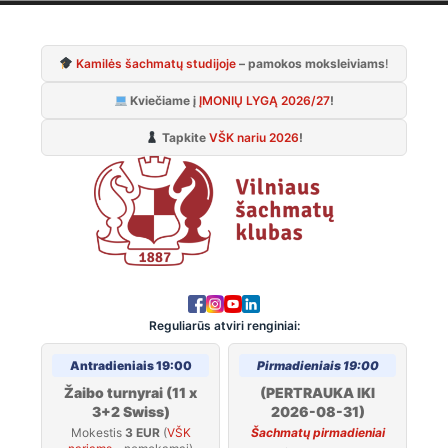
Skip
to
Kamilės šachmatų studijoje
– pamokos moksleiviams
!
content
Kviečiame į
ĮMONIŲ LYGĄ 2026/27
!
Tapkite
VŠK nariu 2026
!
Reguliarūs atviri renginiai:
Antradieniais 19:00
Pirmadieniais 19:00
Žaibo turnyrai (11 x
(PERTRAUKA IKI
3+2 Swiss)
2026-08-31)
Mokestis
3 EUR
(
VŠK
Šachmatų pirmadieniai