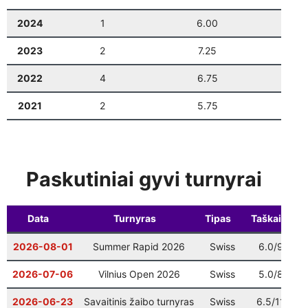
Vilniaus finalas
: 9 ratas
12-20
10:00
2024
1
6.00
0
Šventinis Bullet turnyras (VŠK nariams +
12-27
17:00
2023
2
7.25
0
komandų atstovams)
2022
4
6.75
0
2021
2
5.75
0
Paskutiniai gyvi turnyrai
Data
Turnyras
Tipas
Taškai
V
2026-08-01
Summer Rapid 2026
Swiss
6.0/9
1
2026-07-06
Vilnius Open 2026
Swiss
5.0/8
1
2026-06-23
Savaitinis žaibo turnyras
Swiss
6.5/11
1