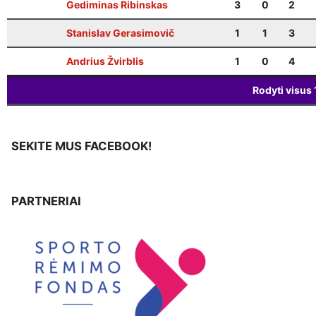
Gediminas Ribinskas
3
0
2
Stanislav Gerasimovič
1
1
3
Andrius Žvirblis
1
0
4
Rodyti visus
SEKITE MUS FACEBOOK!
PARTNERIAI