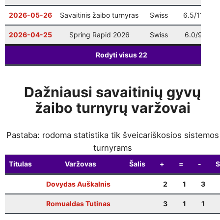
2026-05-26
Savaitinis žaibo turnyras
Swiss
6.5/11
1
2026-04-25
Spring Rapid 2026
Swiss
6.0/9
1
Rodyti visus
22
Dažniausi savaitinių gyvų
žaibo turnyrų varžovai
Pastaba: rodoma statistika tik šveicariškosios sistemos
turnyrams
Titulas
Varžovas
Šalis
+
=
-
S
Dovydas Auškalnis
2
1
3
Romualdas Tutinas
3
1
1