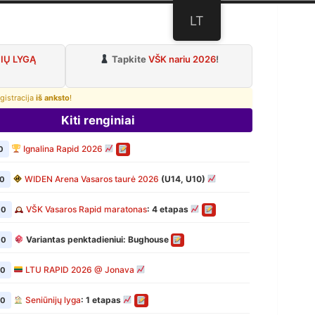
LT
lubas
IŲ LYGĄ
Tapkite
VŠK nariu 2026
!
gistracija
iš anksto
!
Kiti renginiai
Ignalina Rapid 2026
0
WIDEN Arena Vasaros taurė 2026
(U14, U10)
00
VŠK Vasaros Rapid maratonas
: 4 etapas
00
Variantas penktadieniui: Bughouse
00
LTU RAPID 2026 @ Jonava
00
Seniūnijų lyga
: 1 etapas
00