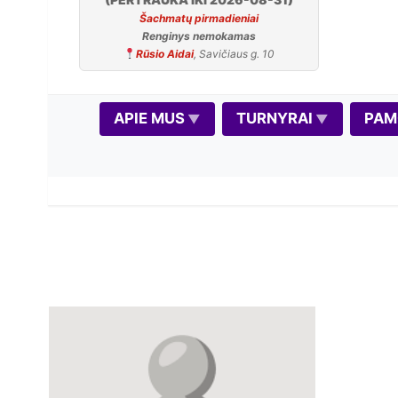
Šachmatų pirmadieniai
Renginys nemokamas
Rūsio Aidai
, Savičiaus g. 10
APIE MUS
TURNYRAI
PAM