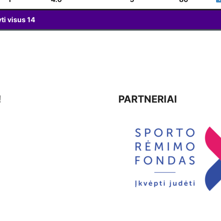
ti visus
14
!
PARTNERIAI