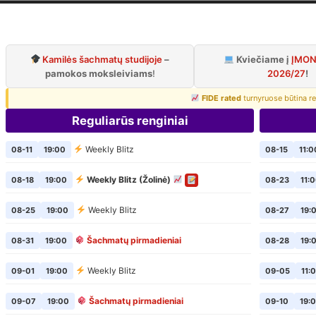
iaus šachmatų k
Oficialus VŠK puslapis
Kamilės šachmatų studijoje
–
Kviečiame į
ĮMON
pamokos moksleiviams
!
2026/27
!
FIDE rated
turnyruose būtina re
Reguliarūs renginiai
Weekly Blitz
08-11
19:00
08-15
11:0
Weekly Blitz (Žolinė)
08-18
19:00
08-23
11:
Weekly Blitz
08-25
19:00
08-27
19:
Šachmatų pirmadieniai
08-31
19:00
08-28
19:
Weekly Blitz
09-01
19:00
09-05
11:
Šachmatų pirmadieniai
09-07
19:00
09-10
19: