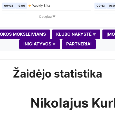
Weekly Blitz
09-08
19:00
09-13
10:
Šachmatų pirmadieniai
Daugiau ▼
09-14
19:00
09-20
10:
Weekly Blitz
09-15
19:00
09-24
19:
OKOS MOKSLEIVIAMS
KLUBO NARYSTĖ
ĮM
Šachmatų pirmadieniai
09-21
19:00
10-02
19:
INICIATYVOS
PARTNERIAI
Weekly Blitz
09-22
19:00
10-04
10:
Šachmatų pirmadieniai
09-28
19:00
10-08
19:
Žaidėjo statistika
Weekly Blitz
(Gedimino diena)
09-29
19:00
10-11
10:0
Šachmatų pirmadieniai
10-05
19:00
10-17
11:0
Weekly Blitz
10-06
19:00
10-18
10:0
Nikolajus Ku
Šachmatų pirmadieniai
10-12
19:00
10-22
19: