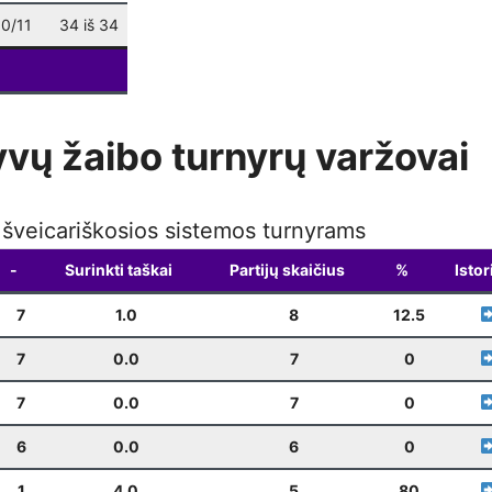
Weekly Blitz
(Kalėdinis)
12-22
19:00
.0/11
34 iš 34
Weekly Blitz
12-28
19:00
yvų žaibo turnyrų varžovai
k šveicariškosios sistemos turnyrams
-
Surinkti taškai
Partijų skaičius
%
Istor
7
1.0
8
12.5
7
0.0
7
0
7
0.0
7
0
6
0.0
6
0
1
4.0
5
80