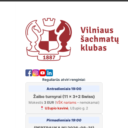
Skip
to
Viln
content
Reguliarūs atviri renginiai:
Antradieniais 19:00
Žaibo turnyrai (11 x 3+2 Swiss)
Mokestis
3 EUR
(
VŠK nariams
– nemokamai)
Užupio kavinė
, Užupio g. 2
Pirmadieniais 19:00
(PERTRAUKA IKI 2026-08-31)