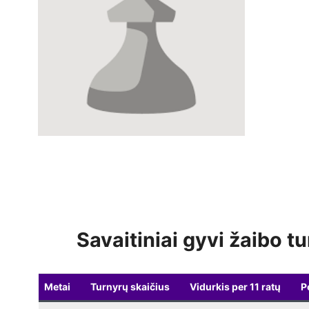
Savaitiniai gyvi žaibo tu
Metai
Turnyrų skaičius
Vidurkis per 11 ratų
P