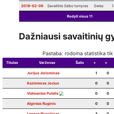
2018-02-06
Savaitinis žaibo turnyras
Swiss
1
Rodyti visus
11
Dažniausi savaitinių g
Pastaba: rodoma statistika ti
Titulas
Varžovas
Šalis
+
=
Jurijus Jeriominas
1
0
Kazimieras Jocius
0
0
Vidmantas Putelis
0
0
Algirdas Ruginis
0
0
Leonas Pivoriūnas
4
0