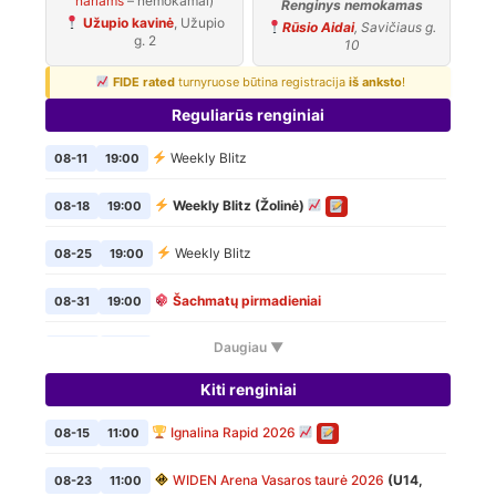
nariams
– nemokamai)
Renginys nemokamas
Užupio kavinė
, Užupio
Rūsio Aidai
, Savičiaus g.
g. 2
10
FIDE rated
turnyruose būtina registracija
iš anksto
!
Reguliarūs renginiai
Weekly Blitz
08-11
19:00
Weekly Blitz (Žolinė)
08-18
19:00
Weekly Blitz
08-25
19:00
Šachmatų pirmadieniai
08-31
19:00
Daugiau ▼
Weekly Blitz
09-01
19:00
Kiti renginiai
Šachmatų pirmadieniai
09-07
19:00
Ignalina Rapid 2026
08-15
11:00
Weekly Blitz
09-08
19:00
WIDEN Arena Vasaros taurė 2026
(U14,
08-23
11:00
Šachmatų pirmadieniai
09-14
19:00