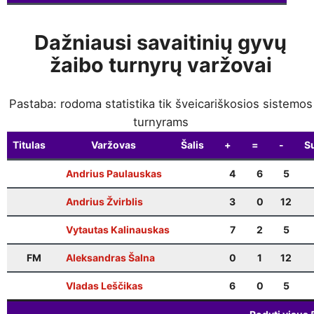
Dažniausi savaitinių gyvų
žaibo turnyrų varžovai
Pastaba: rodoma statistika tik šveicariškosios sistemos
turnyrams
Titulas
Varžovas
Šalis
+
=
-
Su
Andrius Paulauskas
4
6
5
Andrius Žvirblis
3
0
12
Vytautas Kalinauskas
7
2
5
FM
Aleksandras Šalna
0
1
12
Vladas Leščikas
6
0
5