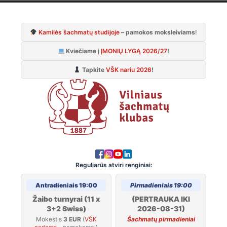
Skip
to
Kamilės šachmatų studijoje
– pamokos moksleiviams
!
content
Kviečiame į
ĮMONIŲ LYGĄ 2026/27
!
Tapkite
VŠK nariu 2026
!
Reguliarūs atviri renginiai:
Antradieniais 19:00
Pirmadieniais 19:00
Žaibo turnyrai (11 x
(PERTRAUKA IKI
3+2 Swiss)
2026-08-31)
Mokestis
3 EUR
(
VŠK
Šachmatų pirmadieniai