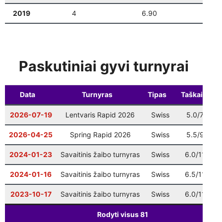
Vilniaus finalas
: 9 ratas
12-20
10:00
2019
4
6.90
0
Šventinis Bullet turnyras (VŠK nariams +
12-27
17:00
komandų atstovams)
Paskutiniai gyvi turnyrai
Data
Turnyras
Tipas
Taškai
V
2026-07-19
Lentvaris Rapid 2026
Swiss
5.0/7
5
2026-04-25
Spring Rapid 2026
Swiss
5.5/9
2
2024-01-23
Savaitinis žaibo turnyras
Swiss
6.0/11
1
2024-01-16
Savaitinis žaibo turnyras
Swiss
6.5/11
1
2023-10-17
Savaitinis žaibo turnyras
Swiss
6.0/11
1
Rodyti visus
81