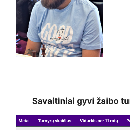
Savaitiniai gyvi žaibo tu
Metai
Turnyrų skaičius
Vidurkis per 11 ratų
P