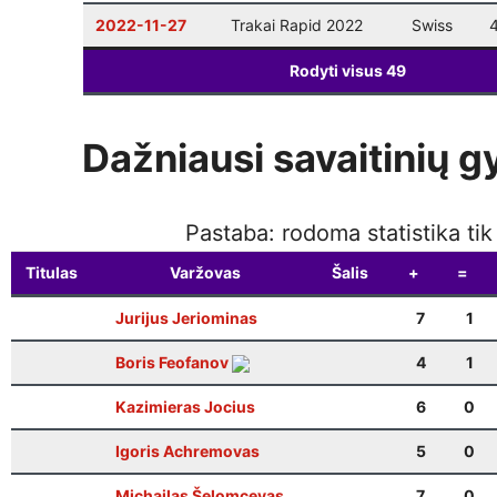
2022-11-27
Trakai Rapid 2022
Swiss
Rodyti visus
49
Dažniausi savaitinių g
Pastaba: rodoma statistika ti
Titulas
Varžovas
Šalis
+
=
Jurijus Jeriominas
7
1
Boris Feofanov
4
1
Kazimieras Jocius
6
0
Igoris Achremovas
5
0
Michailas Šelomcevas
7
0