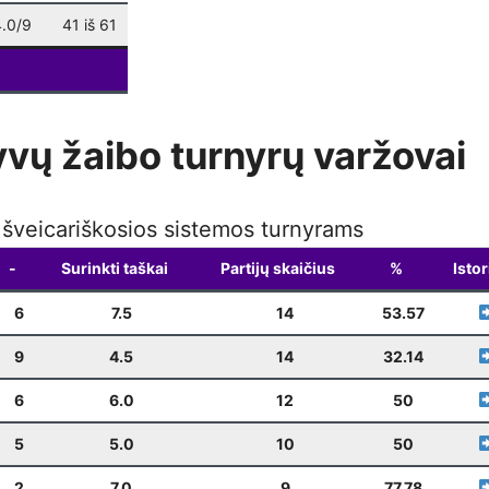
Weekly Blitz
(Kalėdinis)
12-22
19:00
4.0/9
41 iš 61
Weekly Blitz
12-28
19:00
yvų žaibo turnyrų varžovai
k šveicariškosios sistemos turnyrams
-
Surinkti taškai
Partijų skaičius
%
Istor
6
7.5
14
53.57
9
4.5
14
32.14
6
6.0
12
50
5
5.0
10
50
2
7.0
9
77.78