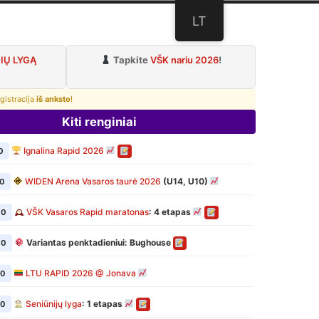
LT
lubas
IŲ LYGĄ
Tapkite
VŠK nariu 2026
!
gistracija
iš anksto
!
Kiti renginiai
Ignalina Rapid 2026
0
WIDEN Arena Vasaros taurė 2026
(U14, U10)
00
VŠK Vasaros Rapid maratonas
: 4 etapas
00
Variantas penktadieniui: Bughouse
00
LTU RAPID 2026 @ Jonava
00
Seniūnijų lyga
: 1 etapas
00