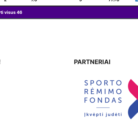
ti visus
46
!
PARTNERIAI