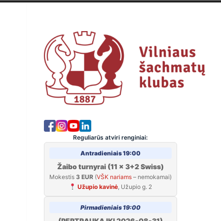
Skip
to
Viln
content
Reguliarūs atviri renginiai:
Antradieniais 19:00
Žaibo turnyrai (11 x 3+2 Swiss)
Mokestis
3 EUR
(
VŠK nariams
– nemokamai)
Užupio kavinė
, Užupio g. 2
Pirmadieniais 19:00
(PERTRAUKA IKI 2026-08-31)