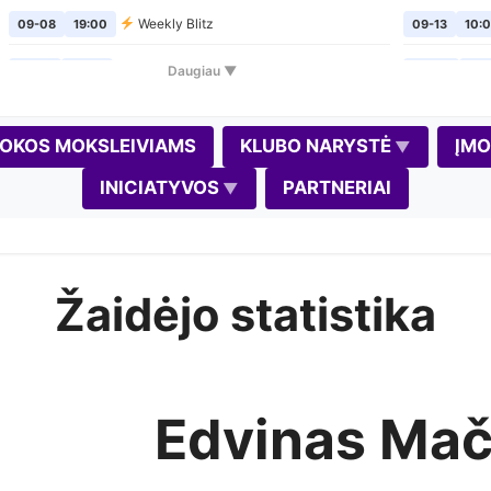
Weekly Blitz
09-08
19:00
09-13
10:
Šachmatų pirmadieniai
Daugiau ▼
09-14
19:00
09-20
10:
Weekly Blitz
09-15
19:00
09-24
19:
OKOS MOKSLEIVIAMS
KLUBO NARYSTĖ
ĮM
Šachmatų pirmadieniai
09-21
19:00
10-02
19:
INICIATYVOS
PARTNERIAI
Weekly Blitz
09-22
19:00
10-04
10:
Šachmatų pirmadieniai
09-28
19:00
10-08
19:
Žaidėjo statistika
Weekly Blitz
(Gedimino diena)
09-29
19:00
10-11
10:0
Šachmatų pirmadieniai
10-05
19:00
10-17
11:0
Weekly Blitz
10-06
19:00
10-18
10:0
Edvinas Mači
Šachmatų pirmadieniai
10-12
19:00
10-22
19: