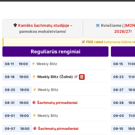
iaus šachmatų k
Oficialus VŠK puslapis
Kamilės šachmatų studijoje
–
Kviečiame į
ĮMON
pamokos moksleiviams
!
2026/27
!
FIDE rated
turnyruose būtina re
Reguliarūs renginiai
Weekly Blitz
08-11
19:00
08-15
11:0
Weekly Blitz (Žolinė)
08-18
19:00
08-23
11:
Weekly Blitz
08-25
19:00
08-27
19:
Šachmatų pirmadieniai
08-31
19:00
08-28
19:
Weekly Blitz
09-01
19:00
09-05
11:
Šachmatų pirmadieniai
09-07
19:00
09-10
19: