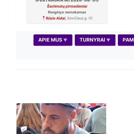
Šachmatų pirmadieniai
Renginys nemokamas
Rūsio Aidai
, Savičiaus g. 10
APIE MUS
TURNYRAI
PAM