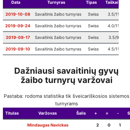
Data
Turnyras
Tipas
Taškai
V
Vilniaus finalas
: 9 ratas
12-20
10:00
2019-10-08
Savaitinis žaibo turnyras
Swiss
3.5/11
3
Šventinis Bullet turnyras (VŠK nariams +
12-27
17:00
komandų atstovams)
2019-09-24
Savaitinis žaibo turnyras
Swiss
4.0/11
3
2019-09-17
Savaitinis žaibo turnyras
Swiss
3.5/9
3
2019-09-10
Savaitinis žaibo turnyras
Swiss
4.5/11
2
Dažniausi savaitinių gyvų
žaibo turnyrų varžovai
Pastaba: rodoma statistika tik šveicariškosios sistemos
turnyrams
Titulas
Varžovas
Šalis
+
=
-
S
Mindaugas Navickas
2
0
1