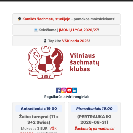
Skip
to
Kamilės šachmatų studijoje
– pamokos moksleiviams
!
content
Kviečiame į
ĮMONIŲ LYGĄ 2026/27
!
Tapkite
VŠK nariu 2026
!
Reguliarūs atviri renginiai:
Antradieniais 19:00
Pirmadieniais 19:00
Žaibo turnyrai (11 x
(PERTRAUKA IKI
3+2 Swiss)
2026-08-31)
Mokestis
3 EUR
(
VŠK
Šachmatų pirmadieniai