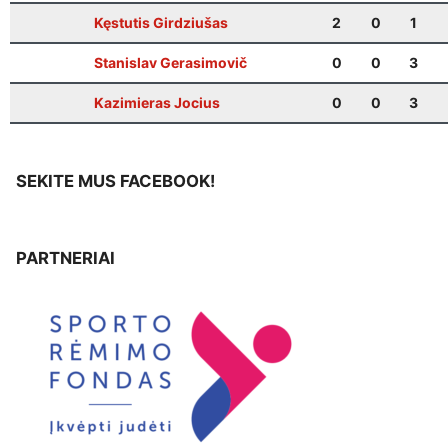
Kęstutis Girdziušas
2
0
1
Stanislav Gerasimovič
0
0
3
Kazimieras Jocius
0
0
3
SEKITE MUS FACEBOOK!
PARTNERIAI