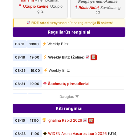
nariams
– nemokamai)
Renginys nemokamas
Užupio kavinė
, Užupio
Rūsio Aidai
, Savičiaus g.
g. 2
10
FIDE rated
turnyruose būtina registracija
iš anksto
!
Reguliarūs renginiai
Weekly Blitz
08-11
19:00
Weekly Blitz (Žolinė)
08-18
19:00
Weekly Blitz
08-25
19:00
Šachmatų pirmadieniai
08-31
19:00
Daugiau ▼
Weekly Blitz
09-01
19:00
Kiti renginiai
Šachmatų pirmadieniai
09-07
19:00
Ignalina Rapid 2026
08-15
11:00
Weekly Blitz
09-08
19:00
WIDEN Arena Vasaros taurė 2026
(U14,
08-23
11:00
Šachmatų pirmadieniai
09-14
19:00