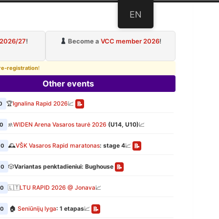
EN
ub
 2026/27
!
Become a
VCC member 2026
!
re-registration
!
Other events
🏆
Ignalina Rapid 2026
📈
0
📝
🚸
WIDEN Arena Vasaros taurė 2026
(U14, U10)
📈
00
🕰️
VŠK Vasaros Rapid maratonas
: stage 4
📈
00
📝
🎲
Variantas penktadieniui: Bughouse
00
📝
🇱🇹
LTU RAPID 2026 @ Jonava
📈
00
🏠
Seniūnijų lyga
: 1 etapas
📈
00
📝