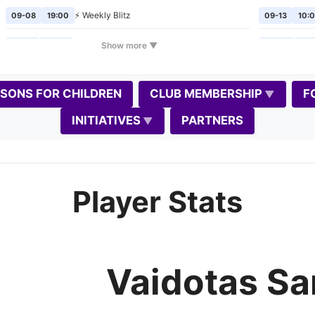
⚡ Weekly Blitz
09-08
19:00
09-13
10:
🎲
Chess Mondays
Show more ▼
09-14
19:00
09-20
10:
⚡ Weekly Blitz
09-15
19:00
09-24
19:
SSONS FOR CHILDREN
CLUB MEMBERSHIP
F
🎲
Chess Mondays
09-21
19:00
10-02
19:
INITIATIVES
PARTNERS
⚡ Weekly Blitz
09-22
19:00
10-04
10:
🎲
Chess Mondays
09-28
19:00
10-08
19:
Player Stats
⚡
Weekly Blitz
(Gedimino diena)
📈
09-29
19:00
10-11
10:0
📝
🎲
Chess Mondays
10-05
19:00
10-17
11:0
⚡ Weekly Blitz
10-06
19:00
10-18
10:0
Vaidotas Sa
🎲
Chess Mondays
10-12
19:00
10-22
19: