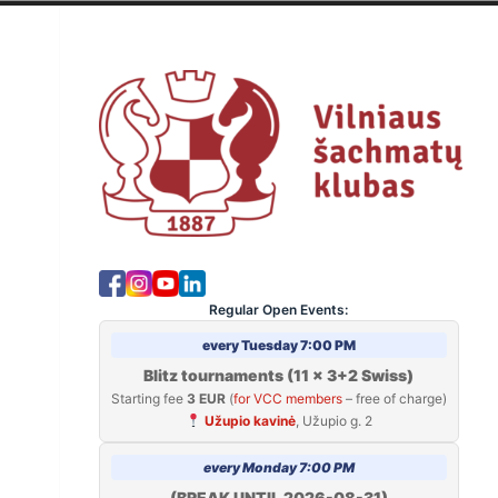
Skip
to
V
content
Regular Open Events:
every Tuesday 7:00 PM
Blitz tournaments (11 x 3+2 Swiss)
Starting fee
3 EUR
(
for VCC members
– free of charge)
Užupio kavinė
, Užupio g. 2
every Monday 7:00 PM
(BREAK UNTIL 2026-08-31)