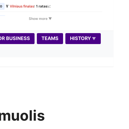
🏅
Vilniaus finalas
: 1 ratas
📈
00
🏅
Vilniaus finalas
: 2 ratas
📈
Show more ▼
00
🕰️
VŠK Rudens Rapid maratonas: 1 etapas
📈
00
📝
OR BUSINESS
TEAMS
HISTORY
🎲
Variantas penktadieniui: Dice Chess
00
📝
🏅
Vilniaus finalas
: 3 ratas
📈
00
🏠
Seniūnijų lyga
: stage 2
📈
00
📝
🏅
Vilniaus finalas
: 4 ratas
📈
0
🏆
Autumn Rapid 2026 📈
0
📝
🏅
Vilniaus finalas
: 5 ratas
📈
0
muolis
🕰️
VŠK Rudens Rapid maratonas: 2 etapas
📈
00
📝