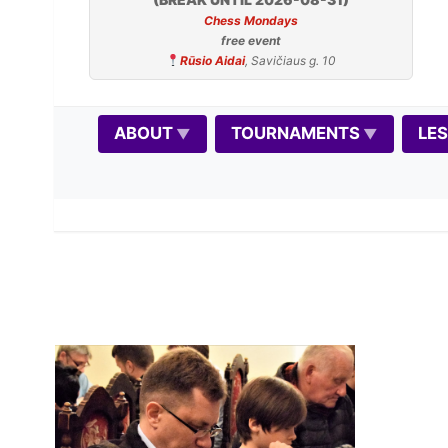
Chess Mondays
free event
Rūsio Aidai
, Savičiaus g. 10
ABOUT
TOURNAMENTS
LE