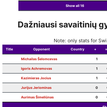
Show all
16
Dažniausi savaitinių g
Note: only stats for Sw
Title
Opponent
Country
+
Michailas Šelomcevas
1
Igoris Achremovas
1
Kazimieras Jocius
1
Jurijus Jeriominas
0
Aurimas Šimeliūnas
0
Sh