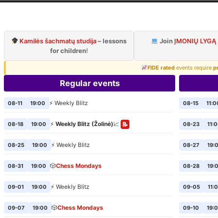
ilnius Chess Cl
Official page of VCC
Kamilės šachmatų studija
– lessons
Join
ĮMONIŲ LYGĄ
for children
!
FIDE rated
events require
p
Regular events
⚡ Weekly Blitz
08-11
19:00
08-15
11:0
⚡
Weekly Blitz (Žolinė)
📈
08-18
19:00
08-23
11:
📝
⚡ Weekly Blitz
08-25
19:00
08-27
19:
🎲
Chess Mondays
08-31
19:00
08-28
19:
⚡ Weekly Blitz
09-01
19:00
09-05
11:
🎲
Chess Mondays
09-07
19:00
09-10
19: