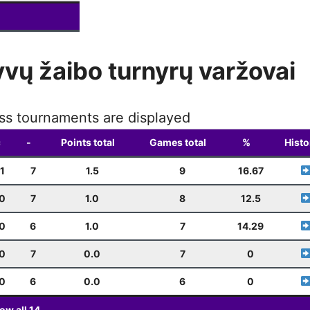
⚡ Weekly Blitz
12-28
19:00
yvų žaibo turnyrų varžovai
iss tournaments are displayed
=
-
Points total
Games total
%
Histo
1
7
1.5
9
16.67
0
7
1.0
8
12.5
0
6
1.0
7
14.29
0
7
0.0
7
0
0
6
0.0
6
0
ow all
14