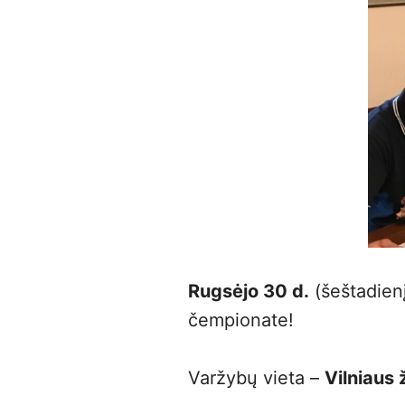
Rugsėjo 30 d.
(šeštadien
čempionate!
Varžybų vieta –
Vilniaus