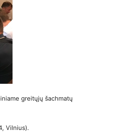
🏠
Seniūnijų lyga
: stage 3
📈
0
🏆
Pabandom 2026 (NAUJOKAMS)
0
🕰️
VŠK Rudens Rapid maratonas: 3 etapas
📈
0
📝
🏆
Vilniaus šeimų čempionatas 2026 📈
🏅
Vilniaus finalas
: 6 ratas
📈
0
🎲
Variantas penktadieniui: Fišerio šachmatai
0
📝
🏅
Vilniaus finalas
: 7 ratas
📈
0
🕰️
VŠK Rudens Rapid maratonas: 4 etapas
📈
0
📝
diniame greitųjų šachmatų
🏆
VILNIUS RAPID (1-5 ratai)
📈
0
🏆
VILNIUS BLITZ
📈
5
, Vilnius).
🏆
VILNIUS RAPID (6-11 ratai)
📈
00