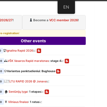
EN
ub
 2026/27
!
Become a
VCC member 2026
!
re-registration
!
Other events
🏆
Ignalina Rapid 2026
📈
0
📝
🕰️
VŠK Vasaros Rapid maratonas
: stage 4
📈
00
📝
🎲
Variantas penktadieniui: Bughouse
00
📝
🇱🇹
LTU RAPID 2026 @ Jonava
📈
00
🏠
Seniūnijų lyga
: 1 etapas
📈
00
📝
🏅
Vilniaus finalas
: 1 ratas
📈
00