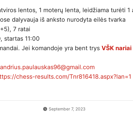
⚡ Weekly Blitz
11-17
19:00
12-10
19:0
tviros lentos, 1 moterų lenta, leidžiama turėti 1 
🎲
Chess Mondays
11-23
19:00
ose dalyvauja iš anksto nurodyta eilės tvarka
12-13
10:0
⚡
Weekly Blitz
(LR Kariuomenės diena)
📈
11-24
19:00
📝
+5), 7 ratai
12-20
10:
, startas 11:00
🎲
Chess Mondays
11-30
19:00
andai. Jei komandoje yra bent trys
VŠK nariai
12-27
17:0
⚡ Weekly Blitz
12-01
19:00
atstovams)
🎲
Chess Mondays
12-07
19:00
andrius.paulauskas96@gmail.com
ttps://chess-results.com/Tnr816418.aspx?lan=1
⚡ Weekly Blitz
12-08
19:00
🎲
Chess Mondays
12-14
19:00
⚡ Weekly Blitz
12-15
19:00
September 7, 2023
🎲
Chess Mondays
12-21
19:00
⚡
Weekly Blitz
(Kalėdinis)
📈
12-22
19:00
📝