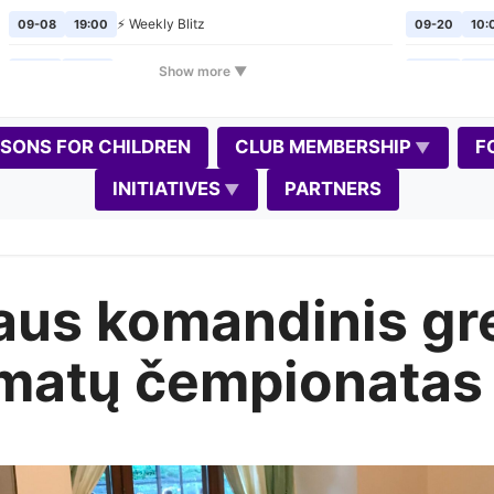
⚡ Weekly Blitz
09-08
19:00
09-20
10:
🎲
Chess Mondays
Show more ▼
09-14
19:00
09-24
19:
⚡ Weekly Blitz
09-15
19:00
10-02
19:
SSONS FOR CHILDREN
CLUB MEMBERSHIP
F
🎲
Chess Mondays
09-21
19:00
10-04
10:
INITIATIVES
PARTNERS
⚡ Weekly Blitz
09-22
19:00
10-08
19:
🎲
Chess Mondays
09-28
19:00
10-11
10:0
iaus komandinis gre
⚡
Weekly Blitz
(Gedimino diena)
📈
09-29
19:00
10-17
11:0
📝
🎲
Chess Mondays
10-05
19:00
10-18
10:0
matų čempionatas
⚡ Weekly Blitz
10-06
19:00
10-22
19:
🎲
Chess Mondays
10-12
19:00
10-30
19: