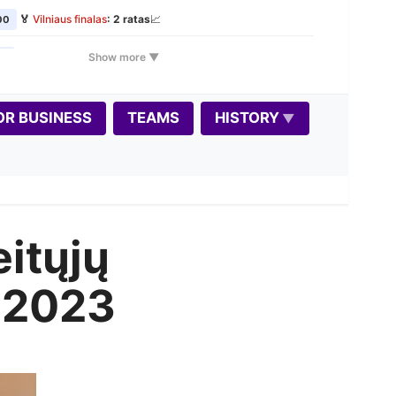
🏅
Vilniaus finalas
: 2 ratas
📈
00
🕰️
VŠK Rudens Rapid maratonas: 1 etapas
📈
Show more ▼
00
📝
🎲
Variantas penktadieniui: Dice Chess
00
📝
OR BUSINESS
TEAMS
HISTORY
🏅
Vilniaus finalas
: 3 ratas
📈
00
🏠
Seniūnijų lyga
: stage 2
📈
00
📝
🏅
Vilniaus finalas
: 4 ratas
📈
0
itųjų
🏆
Autumn Rapid 2026 📈
0
📝
🏅
Vilniaus finalas
: 5 ratas
📈
0
 2023
🕰️
VŠK Rudens Rapid maratonas: 2 etapas
📈
00
📝
🎃
Šiurpnakčio šachmatai 2026
00