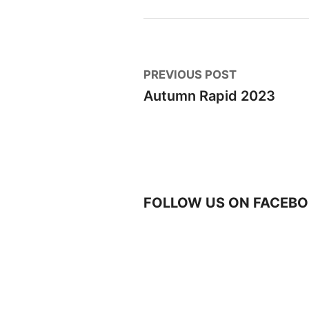
Post
Previous
PREVIOUS POST
post:
Autumn Rapid 2023
navigation
FOLLOW US ON FACEBO