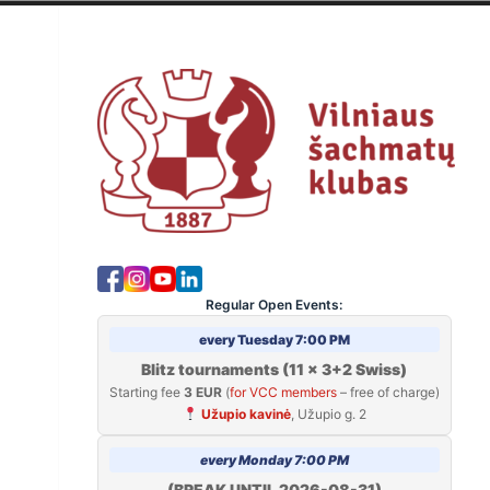
Skip
to
V
content
Regular Open Events:
every Tuesday 7:00 PM
Blitz tournaments (11 x 3+2 Swiss)
Starting fee
3 EUR
(
for VCC members
– free of charge)
Užupio kavinė
, Užupio g. 2
every Monday 7:00 PM
(BREAK UNTIL 2026-08-31)