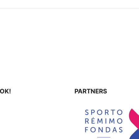
⚡ Weekly Blitz
12-28
19:00
OK!
PARTNERS