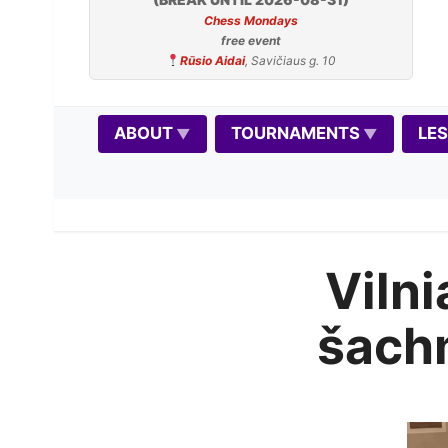
Chess Mondays
free event
Rūsio Aidai
, Savičiaus g. 10
ABOUT
TOURNAMENTS
LE
Viln
šach