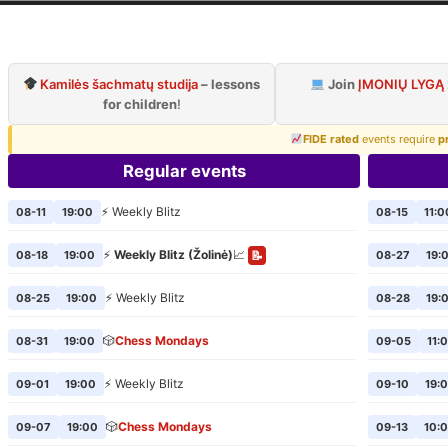
ilnius Chess Cl
Official page of VCC
Kamilės šachmatų studija
– lessons
Join
ĮMONIŲ LYGĄ
for children
!
FIDE rated
events require
p
Regular events
⚡ Weekly Blitz
08-11
19:00
08-15
11:0
⚡
Weekly Blitz (Žolinė)
📈
08-18
19:00
08-27
19:
📝
⚡ Weekly Blitz
08-25
19:00
08-28
19:
🎲
Chess Mondays
08-31
19:00
09-05
11:
⚡ Weekly Blitz
09-01
19:00
09-10
19:
🎲
Chess Mondays
09-07
19:00
09-13
10: