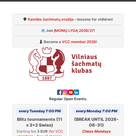
Skip
to
Kamilės šachmatų studija
– lessons for children
!
content
Join
ĮMONIŲ LYGĄ 2026/27
!
Become a
VCC member 2026
!
Regular Open Events:
every Tuesday 7:00 PM
every Monday 7:00 PM
Blitz tournaments (11
(BREAK UNTIL 2026-
x 3+2 Swiss)
08-31)
Starting fee
3 EUR
(
for VCC
Chess Mondays