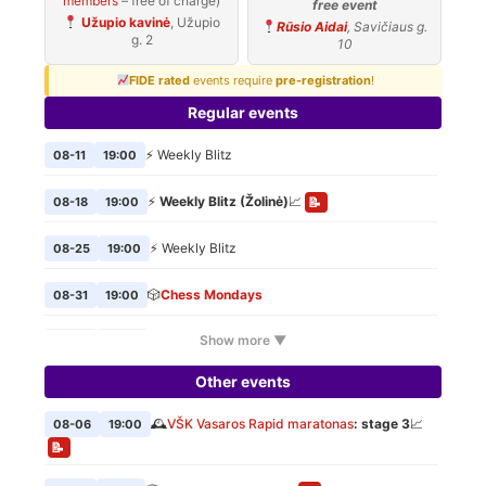
members
– free of charge)
free event
Užupio kavinė
, Užupio
Rūsio Aidai
, Savičiaus g.
g. 2
10
FIDE rated
events require
pre-registration
!
Regular events
⚡ Weekly Blitz
08-11
19:00
⚡
Weekly Blitz (Žolinė)
📈
08-18
19:00
📝
⚡ Weekly Blitz
08-25
19:00
🎲
Chess Mondays
08-31
19:00
Show more ▼
⚡ Weekly Blitz
09-01
19:00
Other events
🎲
Chess Mondays
09-07
19:00
🕰️
VŠK Vasaros Rapid maratonas
: stage 3
📈
08-06
19:00
⚡ Weekly Blitz
09-08
19:00
📝
🎲
Chess Mondays
09-14
19:00