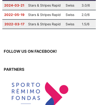
2024-03-21
Stars & Stripes Rapid
Swiss
3.0/6
11 iš 
🏅
Vilniaus finalas
: 9 ratas
📈
12-20
10:00
2022-05-19
Stars & Stripes Rapid
Swiss
2.0/6
22 iš
🎅
Šventinis Bullet turnyras (VŠK nariams +
12-27
17:00
komandų atstovams)
2022-03-17
Stars & Stripes Rapid
Swiss
1.5/6
21 iš 
FOLLOW US ON FACEBOOK!
PARTNERS