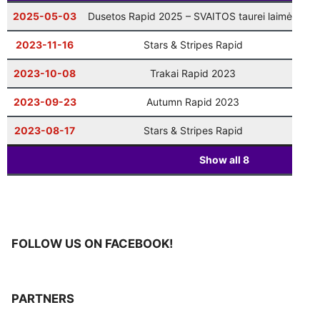
2025-05-03
Dusetos Rapid 2025 – SVAITOS taurei laimėti
S
🏅
Vilniaus finalas
: 9 ratas
📈
12-20
10:00
2023-11-16
Stars & Stripes Rapid
S
🎅
Šventinis Bullet turnyras (VŠK nariams +
12-27
17:00
komandų atstovams)
2023-10-08
Trakai Rapid 2023
S
2023-09-23
Autumn Rapid 2023
S
2023-08-17
Stars & Stripes Rapid
S
Show all
8
FOLLOW US ON FACEBOOK!
PARTNERS