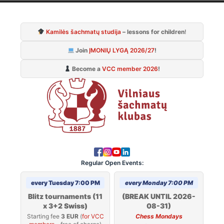
Skip
to
Kamilės šachmatų studija
– lessons for children
!
content
Join
ĮMONIŲ LYGĄ 2026/27
!
Become a
VCC member 2026
!
Regular Open Events:
every Tuesday 7:00 PM
every Monday 7:00 PM
Blitz tournaments (11
(BREAK UNTIL 2026-
x 3+2 Swiss)
08-31)
Starting fee
3 EUR
(
for VCC
Chess Mondays