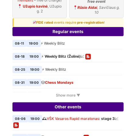
members
– free of charge)
free event
Užupio kavinė
, Užupio
Rūsio Aidai
, Savičiaus g.
g. 2
10
FIDE rated
events require
pre-registration
!
Regular events
⚡ Weekly Blitz
08-11
19:00
⚡
Weekly Blitz (Žolinė)
📈
08-18
19:00
📝
⚡ Weekly Blitz
08-25
19:00
🎲
Chess Mondays
08-31
19:00
Show more ▼
⚡ Weekly Blitz
09-01
19:00
Other events
🎲
Chess Mondays
09-07
19:00
🕰️
VŠK Vasaros Rapid maratonas
: stage 3
📈
08-06
19:00
⚡ Weekly Blitz
09-08
19:00
📝
🎲
Chess Mondays
09-14
19:00