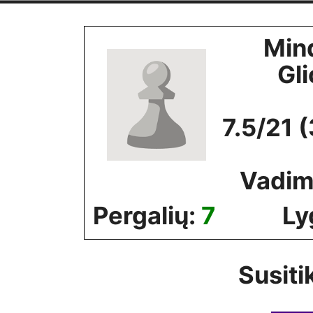
Skip
to
Min
content
Gli
7.5/21 
Vadim
Pergalių:
7
Ly
Susiti