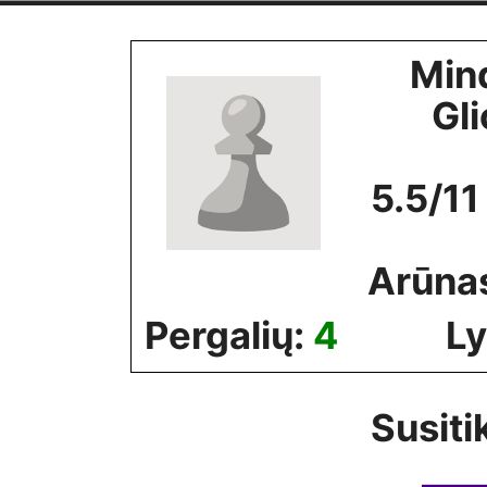
Skip
to
Min
content
Gli
5.5/11
Arūna
Pergalių:
4
Ly
Susiti