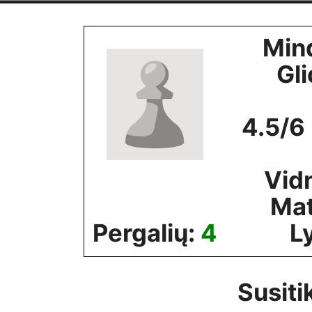
Skip
to
Min
content
Gli
4.5/6
Vid
Mat
Pergalių:
4
L
Susiti