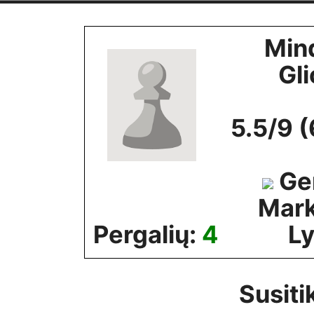
Skip
to
Min
content
Gli
5.5/9 (
Ge
Mar
Pergalių:
4
Ly
Susiti