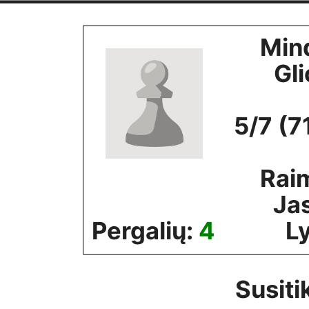
Skip
to
Min
content
Gli
5/7 (7
Rai
Ja
Pergalių:
4
Ly
Susiti