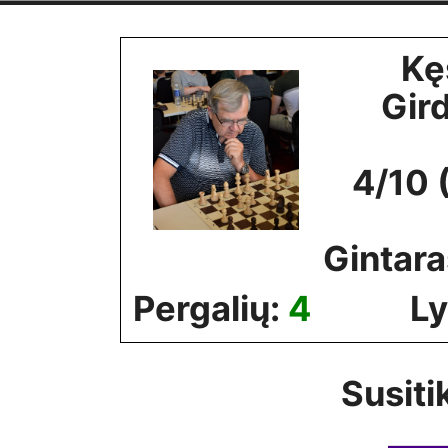
Skip
to
Kę
content
Gir
4/10 
Gintara
Pergalių:
4
Ly
Susiti