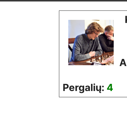
Skip
to
content
A
Pergalių:
4