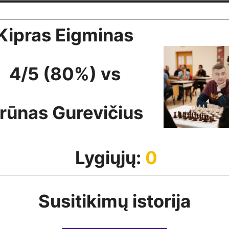
Kipras Eigminas
4/5 (80%) vs
rūnas Gurevičius
Lygiųjų:
0
Susitikimų istorija