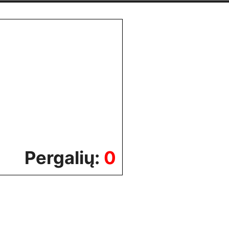
Pergalių:
0