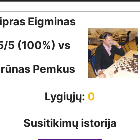
ipras Eigminas
5/5 (100%) vs
rūnas Pemkus
Lygiųjų:
0
Susitikimų istorija