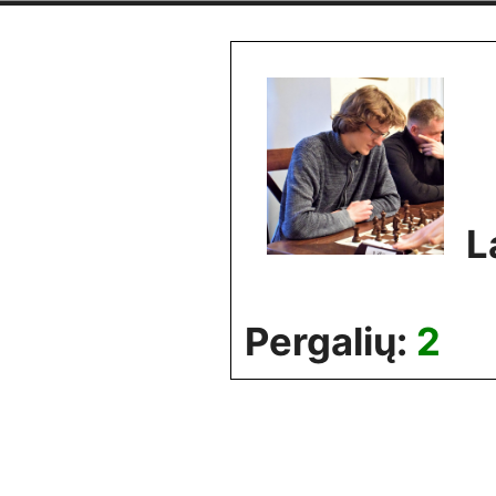
Skip
to
content
L
Pergalių:
2