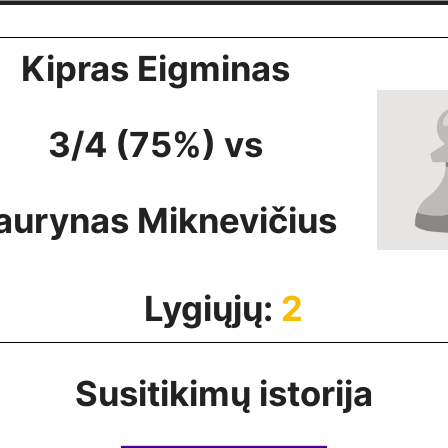
Kipras Eigminas
3/4 (75%) vs
aurynas Miknevičius
Lygiųjų:
2
Susitikimų istorija