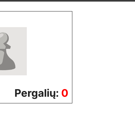
Pergalių:
0