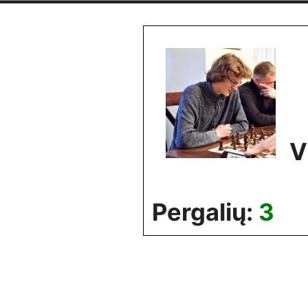
Skip
to
content
V
Pergalių:
3