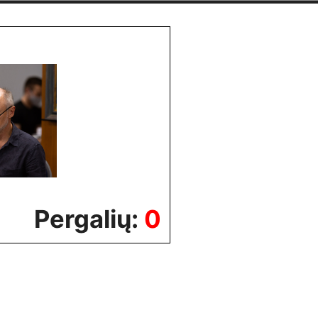
Pergalių:
0