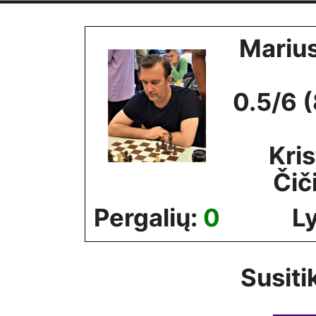
Skip
to
Mariu
content
0.5/6 
Kris
Čič
Pergalių:
0
L
Susiti