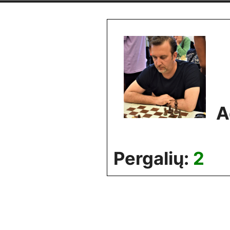
Skip
to
content
A
Pergalių:
2