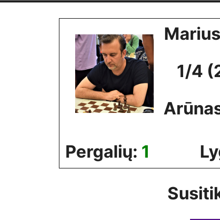
Skip
to
Marius
content
1/4 (
Arūna
Pergalių:
1
Ly
Susiti