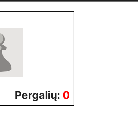
Pergalių:
0