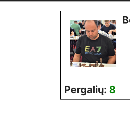
Skip
to
B
content
Pergalių:
8