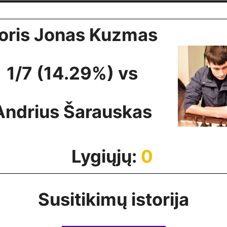
oris Jonas Kuzmas
1/7 (14.29%) vs
Andrius Šarauskas
Lygiųjų:
0
Susitikimų istorija