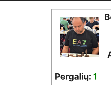
Skip
to
B
content
Pergalių:
1