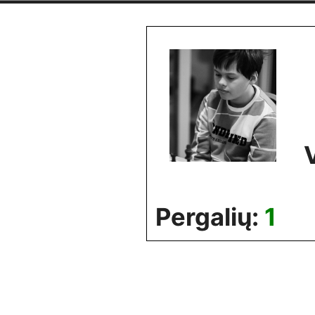
Skip
to
content
Pergalių:
1