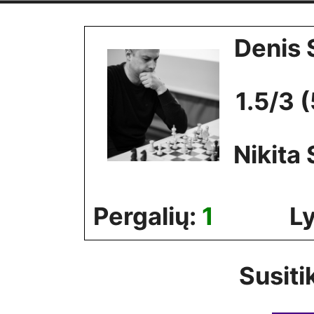
Skip
to
Denis 
content
1.5/3 
Nikita
Pergalių:
1
Ly
Susiti