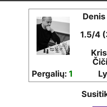
Skip
to
Denis
content
1.5/4 
Kris
Čič
Pergalių:
1
Ly
Susiti