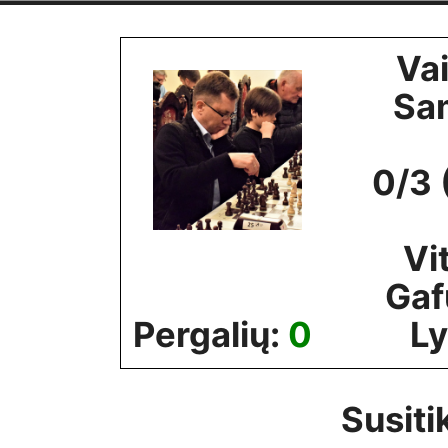
Skip
to
Va
content
Sa
0/3 
Vit
Gaf
Pergalių:
0
Ly
Susiti