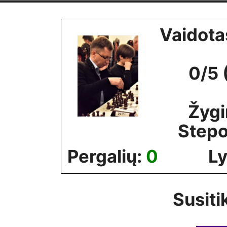
Skip
to
Vaidota
content
0/5 
Žyg
Stepo
Pergalių:
0
Ly
Susiti