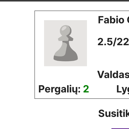
Skip
to
Fabio 
content
2.5/22
Valdas
Pergalių:
2
Ly
Susiti