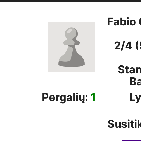
Skip
to
Fabio 
content
2/4 
Stan
B
Pergalių:
1
Ly
Susiti