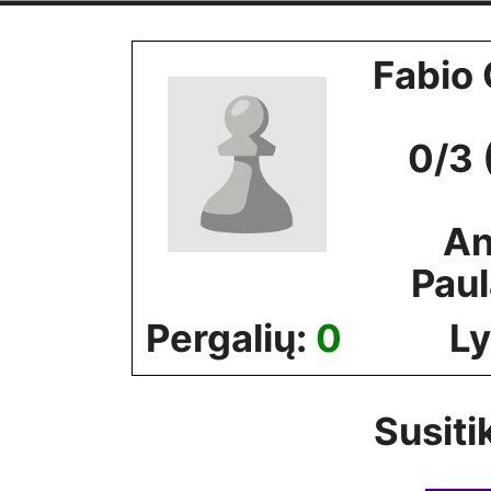
Skip
to
Fabio 
content
0/3 
An
Pau
Pergalių:
0
Ly
Susiti