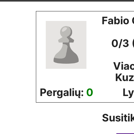
Skip
to
Fabio 
content
0/3 
Via
Ku
Pergalių:
0
Ly
Susiti