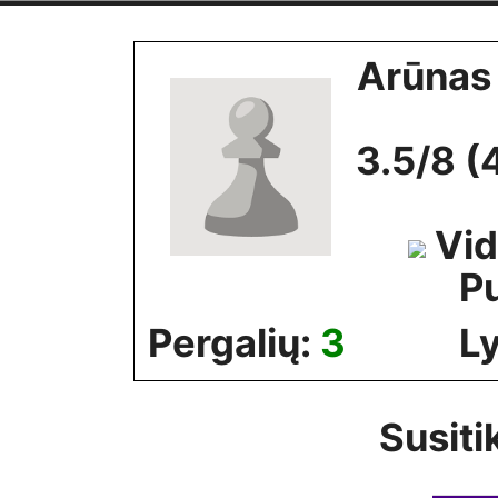
Skip
to
Arūnas
content
3.5/8 (
Vid
Pu
Pergalių:
3
Ly
Susiti