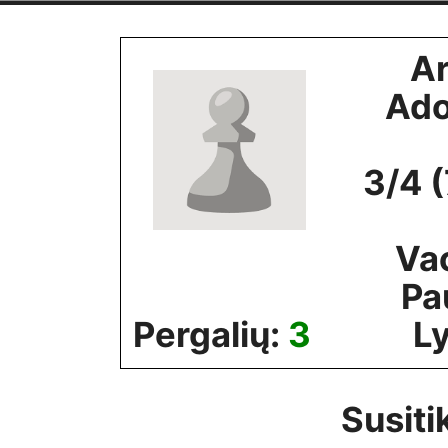
Skip
to
A
content
Ado
3/4 
Va
Pa
Pergalių:
3
Ly
Susiti