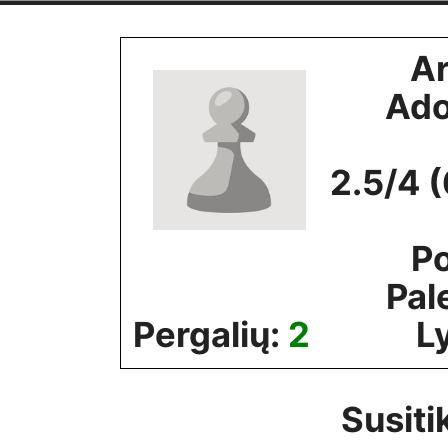
Skip
to
A
content
Ado
2.5/4 
Po
Pal
Pergalių:
2
L
Susiti