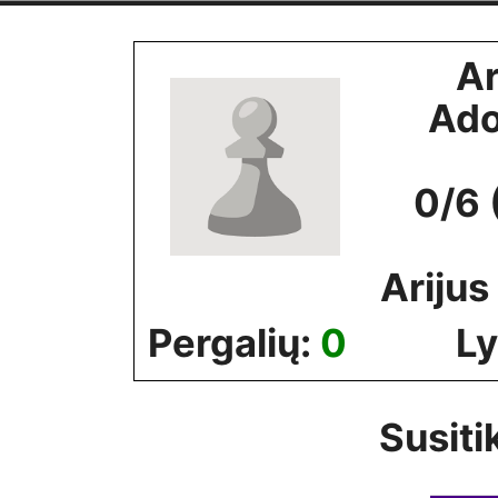
Skip
to
A
content
Ado
0/6 
Arijus
Pergalių:
0
Ly
Susiti