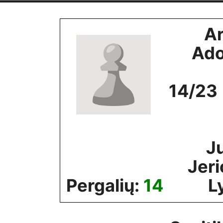
Skip
to
A
content
Ado
14/23
Ju
Jer
Pergalių:
14
L