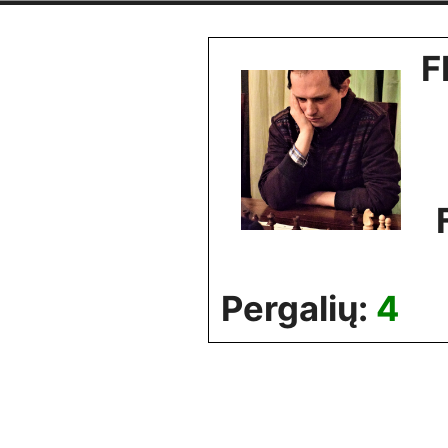
Skip
to
F
content
Pergalių:
4